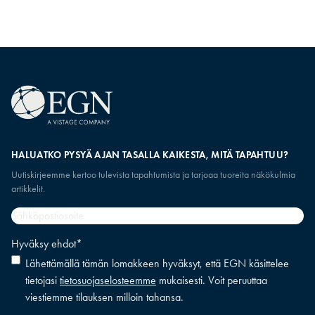
HALUATKO PYSYÄ AJAN TASALLA KAIKESTA, MITÄ TAPAHTUU?
Uutiskirjeemme kertoo tulevista tapahtumista ja tarjoaa tuoreita näkökulmia
artikkelit.
Sähköpostiosoite
*
Hyväksy ehdot
*
Lähettämällä tämän lomakkeen hyväksyt, että EGN käsittelee
tietojasi
tietosuojaselosteemme
mukaisesti. Voit peruuttaa
viestiemme tilauksen milloin tahansa.