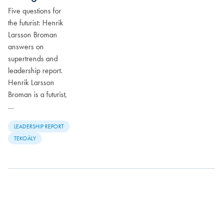
Five questions for
the futurist: Henrik
Larsson Broman
answers on
supertrends and
leadership report.
Henrik Larsson
Broman is a futurist,
…
LEADERSHIP REPORT
TEKOÄLY