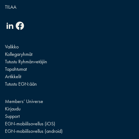
Linkedin
Facebook
Valikko
Kollegaryhmät
Tutustu Ryhmänvetäjiin
Tapahtumat
Artikkelit
Tutustu EGN:ään
Members’ Universe
Kirjaudu
Support
EGN-mobiilisovellus (iOS)
EGN-mobiilisovellus (android)