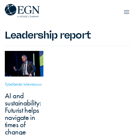
Siirry sisältöön
Executives' Global Network
Ope
Leadership report
Työelämän tulevaisuus
AI and
sustainability:
Futurist helps
navigate in
times of
change