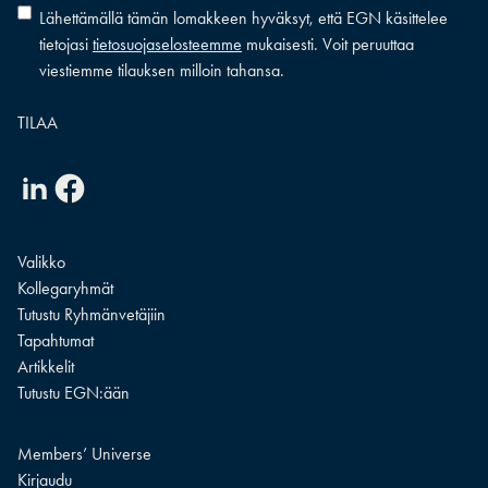
Lähettämällä tämän lomakkeen hyväksyt, että EGN käsittelee
tietojasi
tietosuojaselosteemme
mukaisesti. Voit peruuttaa
viestiemme tilauksen milloin tahansa.
Linkedin
Facebook
Valikko
Kollegaryhmät
Tutustu Ryhmänvetäjiin
Tapahtumat
Artikkelit
Tutustu EGN:ään
Members’ Universe
Kirjaudu