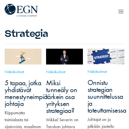
Siirry sisältöön
Executives' Global Network
Ope
Strategia
Näkökulmat
Näkökulmat
Näkökulmat
Onnistu
5 tapaa, jotka
Miksi
strategian
yhdistävät
tunneäly on
suunnittelussa
menestyneimpiä
tärkein osa
ja
johtajia
yrityksen
toteuttamisessa
strategiaa?
Riippumatta
Johtajat on jo
toimialasta tai
Mikkel Severin on
pitkään jaoteltu
sijainnista, maailman
Tanskan johtava