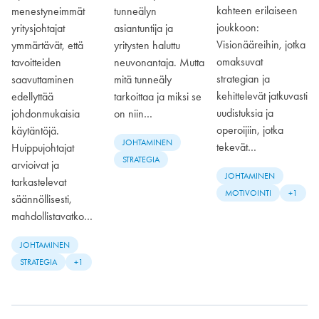
kahteen erilaiseen
menestyneimmät
tunneälyn
joukkoon:
yritysjohtajat
asiantuntija ja
Visionääreihin, jotka
ymmärtävät, että
yritysten haluttu
omaksuvat
tavoitteiden
neuvonantaja. Mutta
strategian ja
saavuttaminen
mitä tunneäly
kehittelevät jatkuvasti
edellyttää
tarkoittaa ja miksi se
uudistuksia ja
johdonmukaisia
on niin…
operoijiin, jotka
käytäntöjä.
JOHTAMINEN
tekevät…
Huippujohtajat
STRATEGIA
arvioivat ja
JOHTAMINEN
tarkastelevat
MOTIVOINTI
+1
säännöllisesti,
mahdollistavatko…
JOHTAMINEN
STRATEGIA
+1