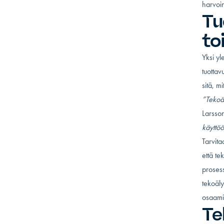
harvoin
Tu
to
Yksi yl
tuottav
sitä, m
”Tekoäl
Larsso
käyttöö
Tarvita
että te
prosess
tekoäly
osaami
Te