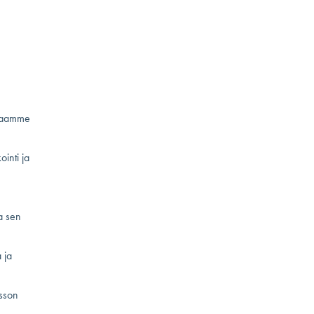
osaamme
inti ja
a sen
 ja
sson