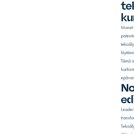
te
ku
Monet j
potenti
tekoäly
löytämä
Tämä mu
harkin
epävar
No
ed
Leaders
transfo
Tekoäly