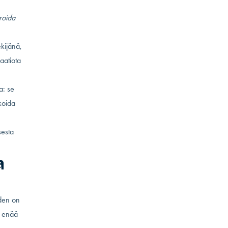
groida
ekijänä,
aatiota
a: se
koida
sesta
a
uden on
t enää