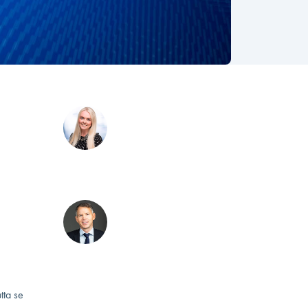
Kirjoittajat
Katrine Brammer Bork
Head of Knowledge
EGN
a,
Avustajat
aan
Henrik Larsson Broman
Founder
set ja
TrendBracer AB
llisenä.
 eivät
tta se