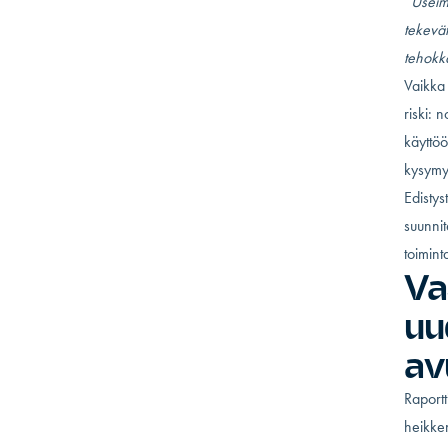
”Useimm
tekevät
tehokk
Vaikka 
riski: 
käyttöö
kysymyk
Edistys
suunnit
toimint
Va
uu
av
Raportt
heikken