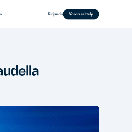
n
Kirjaudu
Varaa esittely
audella