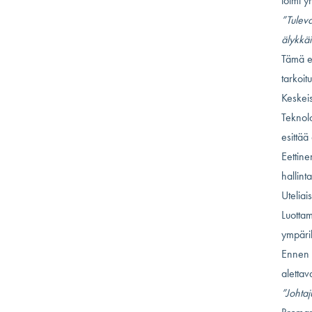
toimi y
”Tuleva
älykkä
Tämä e
tarkoit
Keskeis
Teknol
esittää
Eettine
hallinta
Uteliai
Luotta
ympäril
Ennen 
alettav
”Johtaj