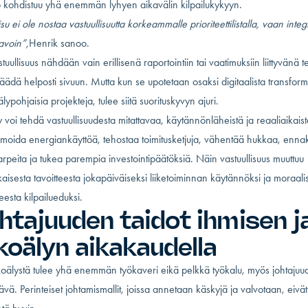
 kohdistuu yhä enemmän lyhyen aikavälin kilpailukykyyn.
su ei ole nostaa vastuullisuutta korkeammalle prioriteettilistalla, vaan inte
tavoin”,
Henrik sanoo.
tuullisuus nähdään vain erillisenä raportointiin tai vaatimuksiin liittyvänä t
jäädä helposti sivuun. Mutta kun se upotetaan osaksi digitaalista transform
älypohjaisia projekteja, tulee siitä suorituskyvyn ajuri.
 voi tehdä vastuullisuudesta mitattavaa, käytännönläheistä ja reaaliaikaist
timoida energiankäyttöä, tehostaa toimitusketjuja, vähentää hukkaa, enna
arpeita ja tukea parempia investointipäätöksiä. Näin vastuullisuus muuttuu
kaisesta tavoitteesta jokapäiväiseksi liiketoiminnan käytännöksi ja moraali
teesta kilpailueduksi.
htajuuden taidot ihmisen j
koälyn aikakaudella
koälystä tulee yhä enemmän työkaveri eikä pelkkä työkalu, myös johtaju
tävä. Perinteiset johtamismallit, joissa annetaan käskyjä ja valvotaan, eivä