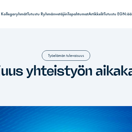
Kollegaryhmät
Tutustu Ryhmänvetäjiin
Tapahtumat
Artikkelit
Tutustu EGN:ää
Työelämän tulevaisuus
uus yhteistyön aikak