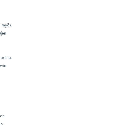
en myös
ujen
esti ja
evia
von
en