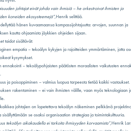
htä hyvin.
isuuden johtajat eivät johda vain ihmisiä – he orkestroivat ihmisten ja
iden koneiden ekosysteemejä”,
Henrik selittää.
dellyttää hänen kuvaamaansa kompassijohtajuutta: arvojen, suunnan ja
uksen kautta ohjaamista jäykkien ohjeiden sijaan.
et taidot sisältävät:
oginen empatia – tekoälyn kykyjen ja rajoitteiden ymmärtäminen, jotta 
 oikeat kysymykset.
n ennakointi – tekoälypohjaisten päätösten moraalisten vaikutusten ennako
.
suus ja poisoppiminen – valmius luopua tarpeesta tietää kaikki vastaukset.
muksen rakentaminen – ei vain ihmisten välille, vaan myös teknologiaan j
le.
kaikkea johtajien on lopetettava tekoälyn näkeminen pelkkänä projektina
a sisällyttämään se osaksi organisaation strategiaa ja toimintakulttuuria.
uus tekoälyn aikakaudella ei tarkoita ihmisyyden korvaamista”,
Henrik Lar