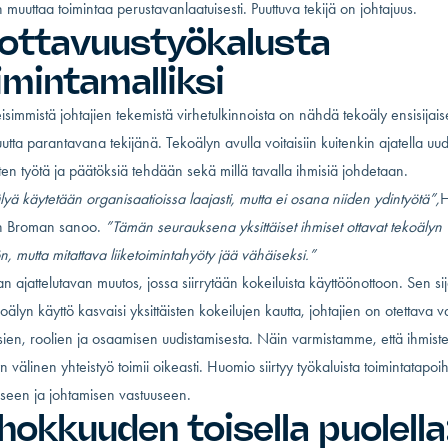
 muuttaa toimintaa perustavanlaatuisesti. Puuttuva tekijä on johtajuus.
ottavuustyökalusta
imintamalliksi
eisimmistä johtajien tekemistä virhetulkinnoista on nähdä tekoäly ensisijaise
uutta parantavana tekijänä. Tekoälyn avulla voitaisiin kuitenkin ajatella uu
iten työtä ja päätöksiä tehdään sekä millä tavalla ihmisiä johdetaan.
yä käytetään organisaatioissa laajasti, mutta ei osana niiden ydintyötä”,
H
n Broman sanoo.
”Tämän seurauksena yksittäiset ihmiset ottavat tekoälyn
n, mutta mitattava liiketoimintahyöty jää vähäiseksi.”
an ajattelutavan muutos, jossa siirrytään kokeiluista käyttöönottoon. Sen si
koälyn käyttö kasvaisi yksittäisten kokeilujen kautta, johtajien on otettava v
ien, roolien ja osaamisen uudistamisesta. Näin varmistamme, että ihmiste
n välinen yhteistyö toimii oikeasti. Huomio siirtyy työkaluista toimintatapoih
seen ja johtamisen vastuuseen.
hokkuuden toisella puolella