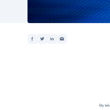
Jaa:
Etusivu
Päivitet
Mitä E
tuleva
”Elämm
puhuja 
paremm
Johtaja
tekoäly
EGN Le
liity t