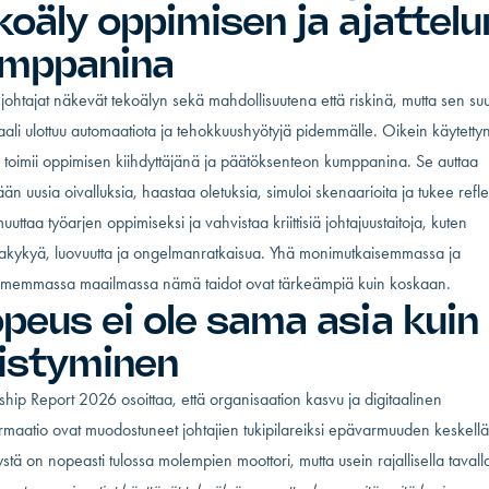
koäly oppimisen ja ajattelu
mppanina
ohtajat näkevät tekoälyn sekä mahdollisuutena että riskinä, mutta sen suu
aali ulottuu automaatiota ja tehokkuushyötyjä pidemmälle. Oikein käytetty
 toimii oppimisen kiihdyttäjänä ja päätöksenteon kumppanina. Se auttaa
än uusia oivalluksia, haastaa oletuksia, simuloi skenaarioita ja tukee refle
uttaa työarjen oppimiseksi ja vahvistaa kriittisiä johtajuustaitoja, kuten
takykyä, luovuutta ja ongelmanratkaisua. Yhä monimutkaisemmassa ja
memmassa maailmassa nämä taidot ovat tärkeämpiä kuin koskaan.
peus ei ole sama asia kuin
istyminen
hip Report 2026 osoittaa, että organisaation kasvu ja digitaalinen
rmaatio ovat muodostuneet johtajien tukipilareiksi epävarmuuden keskellä
stä on nopeasti tulossa molempien moottori, mutta usein rajallisella tavall