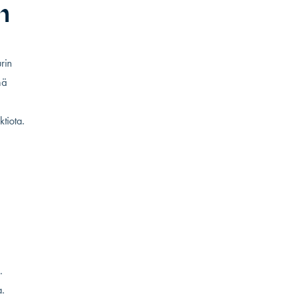
n
rin
nä
ktiota.
.
a.