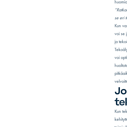
huomio
”Ratkai
se eri 
Kun vas
voi se 
ja teko
Tekoäly
voi op
huoltot
pitkäai
velvoit
Jo
te
Kun te
kehityt