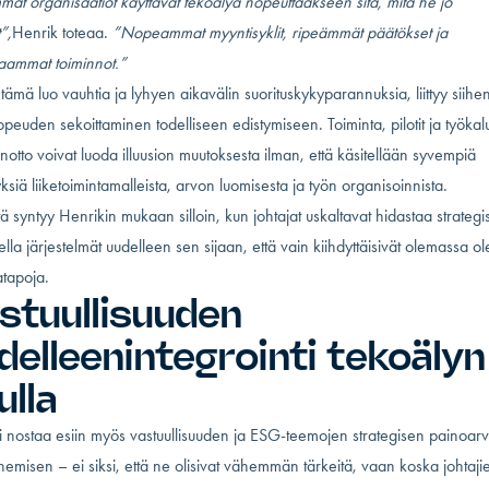
at organisaatiot käyttävät tekoälyä nopeuttaakseen sitä, mitä he jo
”,
Henrik toteaa.
”Nopeammat myyntisyklit, ripeämmät päätökset ja
aammat toiminnot.”
tämä luo vauhtia ja lyhyen aikavälin suorituskykyparannuksia, liittyy siih
nopeuden sekoittaminen todelliseen edistymiseen. Toiminta, pilotit ja työkal
notto voivat luoda illuusion muutoksesta ilman, että käsitellään syvempiä
siä liiketoimintamalleista, arvon luomisesta ja työn organisoinnista.
tä syntyy Henrikin mukaan silloin, kun johtajat uskaltavat hidastaa strategis
ella järjestelmät uudelleen sen sijaan, että vain kiihdyttäisivät olemassa ol
atapoja.
stuullisuuden
delleenintegrointi tekoälyn
ulla
i nostaa esiin myös vastuullisuuden ja ESG-teemojen strategisen painoar
emisen – ei siksi, että ne olisivat vähemmän tärkeitä, vaan koska johtaji