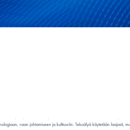
/
Artikkelit
/
Johtajuus yhteistyön aikakaudella
ty: 26.02.2026
Lukuaika: 5 min
GN Leadership Report 2026 paljastaa ihmisistä, tekoälystä ja johtajuuden
isuudesta – Henrik Larsson Broman
e ajattelun vallankumousta”,
sanoo trendianalyytikko, myynnin asiantuntij
ja kirjailija Henrik Larsson Broman.
”Tekoäly voi auttaa ihmisiä ajattelem
in, ei vain työskentelemään nopeammin.”
t kohtaavat uuden haasteen, kun tekoälystä tulee osa työarkea: miten ihmi
 voivat toimia yhdessä niin, että siitä on hyötyä ja johtaminen säilyy inhimi
adership Report 2026 -raportin mukaan suurimmat esteet menestykselle
eknologiaan, vaan johtamiseen ja kulttuuriin. Tekoälyä käytetään laajasti, mu