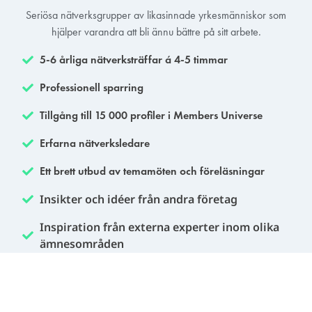
Seriösa nätverksgrupper av likasinnade yrkesmänniskor som
hjälper varandra att bli ännu bättre på sitt arbete.
5-6 årliga nätverksträffar á 4-5 timmar
Professionell sparring
Tillgång till 15 000 profiler i Members Universe
Erfarna nätverksledare
Ett brett utbud av temamöten och föreläsningar
Insikter och idéer från andra företag
Inspiration från externa experter inom olika
ämnesområden
Arbetsgivarbetalt medlemskap
Workshops kring konkreta utmaningar