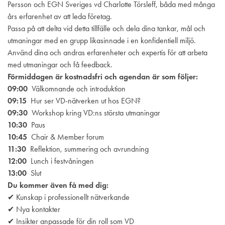
Persson och EGN Sveriges vd Charlotte Törsleff, båda med många
års erfarenhet av att leda företag.
Passa på att delta vid detta tillfälle och dela dina tankar, mål och
utmaningar med en grupp likasinnade i en konfidentiell miljö.
Använd dina och andras erfarenheter och expertis för att arbeta
med utmaningar och få feedback.
Förmiddagen är kostnadsfri och agendan är som följer:
09:00
Välkomnande och introduktion
09:15
Hur ser VD-nätverken ut hos EGN?
09:30
Workshop kring VD:ns största utmaningar
10:30
Paus
10:45
Chair & Member forum
11:30
Reflektion, summering och avrundning
12:00
Lunch i festvåningen
13:00
Slut
Du kommer även få med dig:
✔ Kunskap i professionellt nätverkande
✔ Nya kontakter
✔ Insikter anpassade för din roll som VD