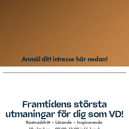
Anmäl ditt intresse här nedan!
Framtidens största
utmaningar för dig som VD!
Kostnadsfritt – Lärande – Inspirerande