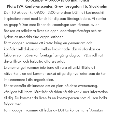
10 oktober – 09:00-13:00 inkl. lunch
Plats:
IVA Konferenscenter, Grev Turegatan 16, Stockholm
Den 10 oktober kl. 09:00-13:00 anordnar EGN ett kostnadsfritt
inspirationsevent med lunch för dig som företagsledare. Vi samlar
en grupp VD:ar med liknande utmaningar som förenas av en
önskan att reflektera över sin egen ledarskapsförmåga och att
lyckas att utveckla sina organisationer.
Förmiddagen kommer att kretsa kring en gemensam och
konfidentiell diskussion mellan likasinnade, där vi utforskar de
faktorer som påverkar företagsframgång idag och VD:s roll i att
driva tillväxt och förbättra affärsresultat.
Evenemanget kommer inte bara att vara ett unikt tillfälle att
nätverka, utan det kommer också att ge dig nya idéer som du kan
implementera i din organisation.
För att anmäla ditt intresse om en plats på detta evenemang,
vänligen fyll i formuläret här på sidan så skickar vi mer information
till dig. Du kommer då även få en kontaktperson som du kan bolla
frågor med.
Förmiddagen kommer att ledas av EGN:s koncernchef Jonatan