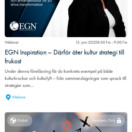
Webinar
13. juni 2025
8:00 f m - 9:00 f m
EGN Inspiration – Därför äter kultur strategi till
frukost
Under denna föreläsning får du konkreta exempel på både
kulturkrockar och kulturlyft – från sammanslagningar som sprack till
strategier som…
Webinar
Global
Members Only