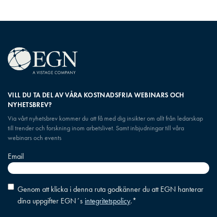
VILL DU TA DEL AV VÅRA KOSTNADSFRIA WEBINARS OCH
NYHETSBREV?
Via vårt nyhetsbrev kommer du att få med dig insikter om allt från ledarskap
till trender och forskning inom arbetslivet. Samt inbjudningar till våra
webinars och events
Email
Consent
*
Genom att klicka i denna ruta godkänner du att EGN hanterar
dina uppgifter EGN´s
integritetspolicy
.
*