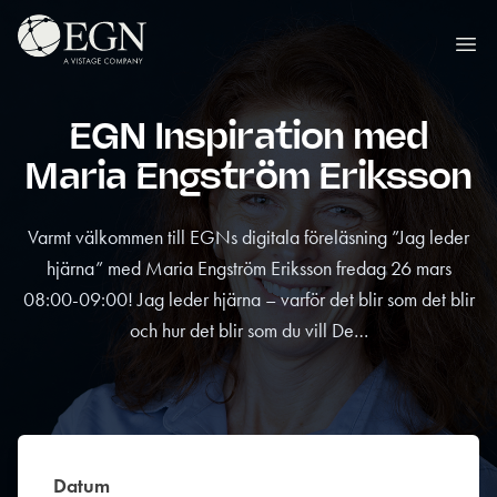
Hoppa till innehåll
Executives' Global Network
Ope
EGN Inspiration med
Maria Engström Eriksson
Varmt välkommen till EGNs digitala föreläsning ”Jag leder
hjärna” med Maria Engström Eriksson fredag 26 mars
08:00-09:00! Jag leder hjärna – varför det blir som det blir
och hur det blir som du vill De…
Datum