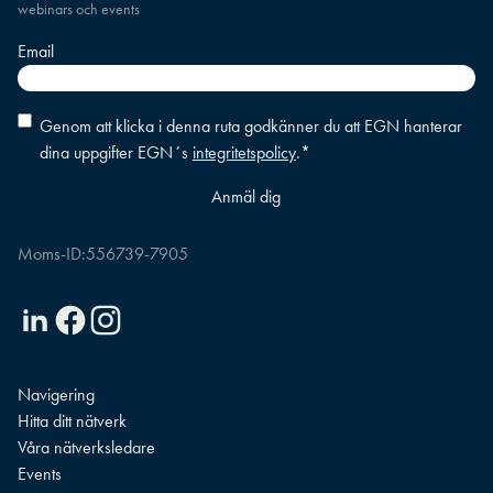
webinars och events
Email
Consent
*
Genom att klicka i denna ruta godkänner du att EGN hanterar
dina uppgifter EGN´s
integritetspolicy
.
*
Moms-ID:
556739-7905
Linkedin
Facebook
Instagram
Navigering
Hitta ditt nätverk
Våra nätverksledare
Events