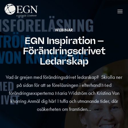
Hoppa till innehåll
Executives' Global Network
Ope
WEBINAR
EGN Inspiration –
Förändringsdrivet
Ledarskap
Vad är grejen med förändringsdrivet ledarskap? Skrolla ner
på sidan för att se föreläsningen i efterhand!Med
förändringsexsperterna Maria Widström och Kristina Von
knorring Anmäl dig här! I tuffa och utmanande tider, där
osäkerheten om framtiden…