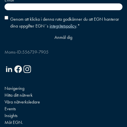
Consent
*
Genom att klicka i denna ruta godkänner du att EGN hanterar
dina uppgifter EGN´s
integritetspolicy
.
*
Moms-ID:
556739-7905
Linkedin
Facebook
Instagram
Navigering
Hitta ditt nätverk
Våra nätverksledare
Events
Insights
Möt EGN.