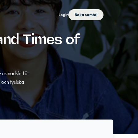
Login
Boka samtal
and Times of
ostnadsfri Lär
 och fysiska