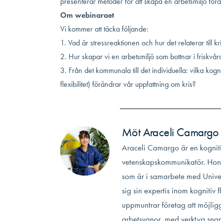
presenterar metoder för att skapa en arbetsmiljö föra
Om webinaraet
Vi kommer att täcka följande:
1. Vad är stressreaktionen och hur det relaterar till k
2. Hur skapar vi en arbetsmiljö som bottnar i friskvår
3. Från det kommunala till det individuella: vilka kog
flexibilitet) förändrar vår uppfattning om kris?
Möt Araceli Camargo
Araceli Camargo är en kognit
vetenskapskommunikatör. Hon 
som är i samarbete med Unive
sig sin expertis inom kognitiv fl
uppmuntrar företag att möjligg
arbetsvanor, med verktyg snar