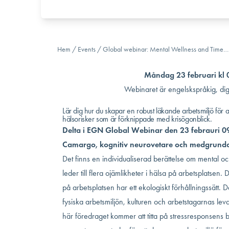
Hem
/
Events
/
Global webinar: Mental Wellness and Time…
Måndag 23 februari kl 
Webinaret är engelskspråkig, digi
Lär dig hur du skapar en robust läkande arbetsmiljö för 
hälsorisker som är förknippade med krisögonblick.
Delta i EGN Global Webinar den 23 febrauri 09
Camargo, kognitiv neurovetare och medgrundar
Det finns en individualiserad berättelse om mental och 
leder till flera ojämlikheter i hälsa på arbetsplatsen. 
på arbetsplatsen har ett ekologiskt förhållningssätt. 
fysiska arbetsmiljön, kulturen och arbetstagarnas levd
här föredraget kommer att titta på stressresponsens 