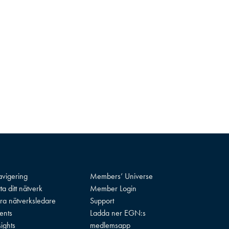
vigering
Members’ Universe
tta ditt nätverk
Member Login
ra nätverksledare
Support
ents
Ladda ner EGN:s
sights
medlemsapp