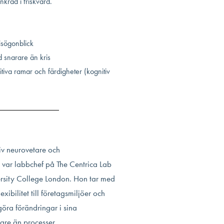
nkrad i friskvård.
risögonblick
d snarare än kris
nitiva ramar och färdigheter (kognitiv
iv neurovetare och
var labbchef på The Centrica Lab
rsity College London. Hon tar med
exibilitet till företagsmiljöer och
öra förändringar i sina
are än processer.