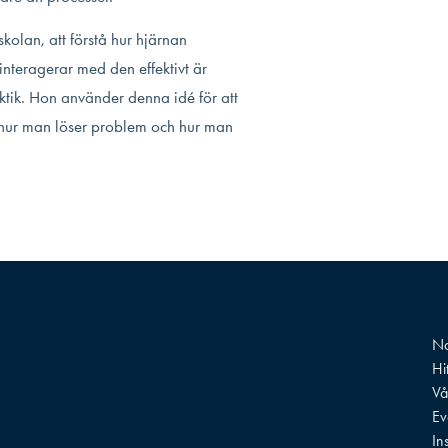
olan, att förstå hur hjärnan
interagerar med den effektivt är
ktik. Hon använder denna idé för att
, hur man löser problem och hur man
Na
Hi
Vå
Ev
In