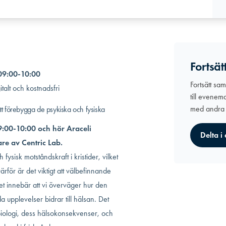
Fortsät
09:00-10:00
Fortsätt sa
talt och kostnadsfri
till evenem
med andra
att förebygga de psykiska och fysiska
:00-10:00 och hör Araceli
Delta i
e av Centric Lab.
fysisk motståndskraft i kristider, vilket
Därför är det viktigt att välbefinnande
Det innebär att vi överväger hur den
a upplevelser bidrar till hälsan. Det
biologi, dess hälsokonsekvenser, och