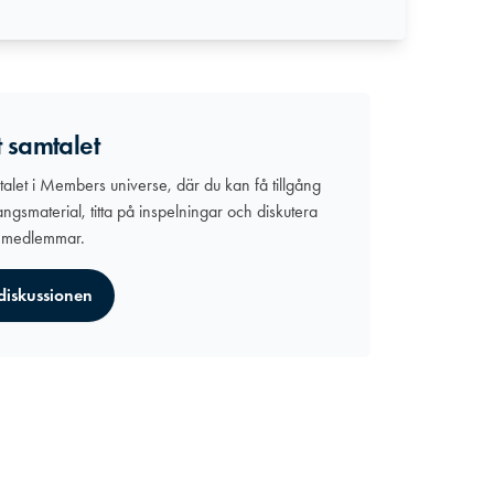
t samtalet
mtalet i Members universe, där du kan få tillgång
angsmaterial, titta på inspelningar och diskutera
 medlemmar.
 diskussionen