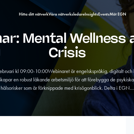
Hitta ditt nätverk
Våra nätverksledare
Insights
Events
Möt EGN
nar: Mental Wellness 
Crisis
ruari kl 09:00-10:00Webinaret är engelskspråkig, digitalt och k
skapar en robust läkande arbetsmiljö för att förebygga de psykiska
hälsorisker som är förknippade med krisögonblick. Delta i EGN…