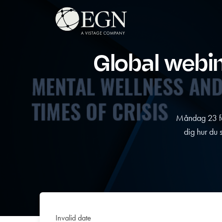
Hoppa till innehåll
Executives' Global Network
Global webi
Måndag 23 feb
dig hur du 
Invalid date