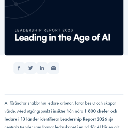
Dela:
Hem
/
Hur ledarskapet formas i AI-eran �…
Uppdaterad: februari 17, 2026
Läsningstid: 3 min
AI förändrar snabbt hur ledare arbetar, fattar beslut och skapar
värde. Med utgångspunkt i insikter från nära
1 800 chefer och
ledare i 13 länder
identifierar
Leadership Report 2026
sju
centrala trender som formar ledarskapet i en tid där AI blir en allt