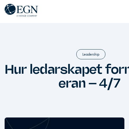
Hoppa till innehåll
Executives' Global Network
Leadership
Hur ledarskapet form
eran – 4/7