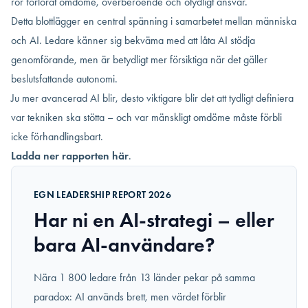
rör förlorat omdöme, överberoende och otydligt ansvar.
Detta blottlägger en central spänning i samarbetet mellan människa
och AI. Ledare känner sig bekväma med att låta AI stödja
genomförande, men är betydligt mer försiktiga när det gäller
beslutsfattande autonomi.
Ju mer avancerad AI blir, desto viktigare blir det att tydligt definiera
var tekniken ska stötta – och var mänskligt omdöme måste förbli
icke förhandlingsbart.
Ladda ner rapporten här
.
EGN LEADERSHIP REPORT 2026
Har ni en AI-strategi – eller
bara AI-användare?
Nära 1 800 ledare från 13 länder pekar på samma
paradox: AI används brett, men värdet förblir