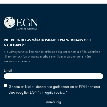
VILL DU TA DEL AV VÅRA KOSTNADSFRIA WEBINARS OCH
NYHETSBREV?
Via vårt nyhetsbrev kommer du att få med dig insikter om allt från ledarskap
till trender och forskning inom arbetslivet. Samt inbjudningar till våra
webinars och events
Email
Consent
*
Genom att klicka i denna ruta godkänner du att EGN hanterar
dina uppgifter EGN´s
integritetspolicy
.
*