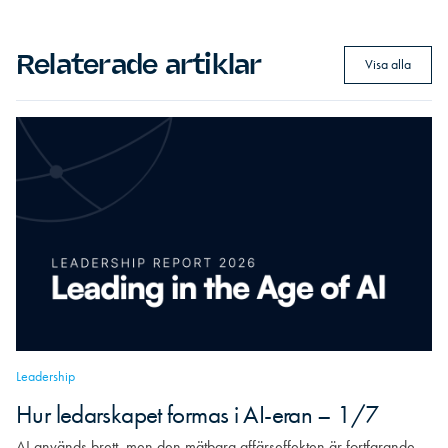
Relaterade artiklar
Visa alla
Leadership
Hur ledarskapet formas i AI-eran – 1/7
AI används brett, men den mätbara affärseffekten är fortfarande