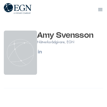
Executives' Global Network
Ope
Hoppa till innehåll
Amy Svensson
Nätverksrådgivare, EGN
Linkedin