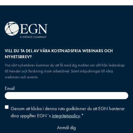
VILL DU TA DEL AV VÅRA KOSTNADSFRIA WEBINARS OCH
NYHETSBREV?
Via vårt nyhetsbrev kommer du att få med dig insikter om allt från ledarskap
till trender och forskning inom arbetslivet. Samt inbjudningar till våra
webinars och events
Email
Consent
*
Genom att klicka i denna ruta godkänner du att EGN hanterar
dina uppgifter EGN´s
integritetspolicy
.
*