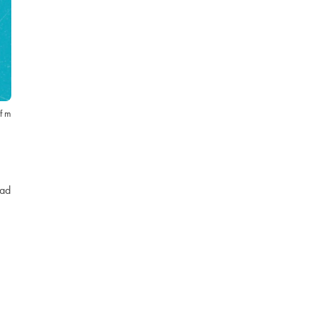
f m
vad