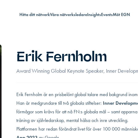
Hitta ditt nätverk
Våra nätverksledare
Insights
Events
Möt EGN
Erik Fernholm
Award Winning Global Keynote Speaker, Inner Develop
Erik Fernholm är en prisbelönt global talare med bakgrund inom
Han är medgrundare till två globala stiftelser:
Inner Developme
förmågor som krävs för att nå FN:s globala mål – samt apparn
träning av självledarskap, mental hälsa och inre utveckling.
Plattformen har redan förändrat livet för över 100 000 männis
App 2023
av Google.