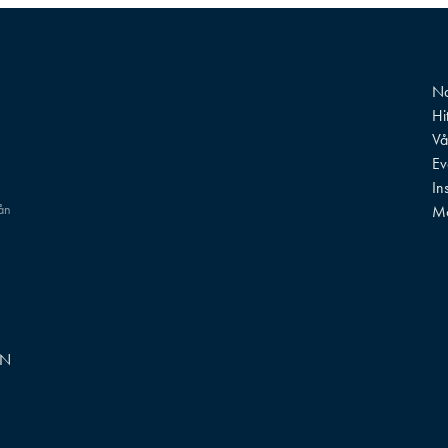
Na
Hi
Vå
Ev
In
rån
M
GN