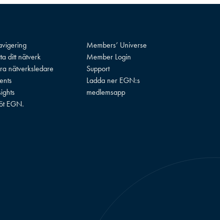
vigering
Members’ Universe
tta ditt nätverk
Member Login
ra nätverksledare
Support
ents
Ladda ner EGN:s
sights
medlemsapp
öt EGN.