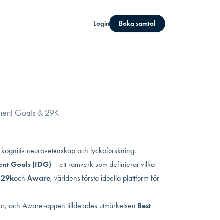
Login
Boka samtal
ment Goals & 29K
 kognitiv neurovetenskap och lyckoforskning.
nt Goals (IDG)
– ett ramverk som definierar vilka
a
29k
och
Aware
, världens första ideella plattform för
kor, och Aware-appen tilldelades utmärkelsen
Best