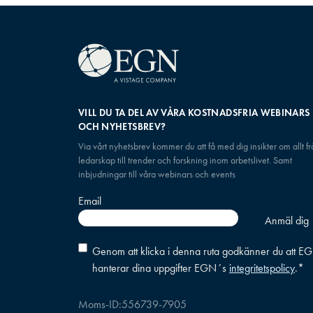
VILL DU TA DEL AV VÅRA KOSTNADSFRIA WEBINARS
OCH NYHETSBREV?
Via vårt nyhetsbrev kommer du att få med dig insikter om allt f
ledarskap till trender och forskning inom arbetslivet. Samt
inbjudningar till våra webinars och events
Email
Consent
*
Genom att klicka i denna ruta godkänner du att E
hanterar dina uppgifter EGN´s
integritetspolicy
.
*
Moms-ID:
556739-7905