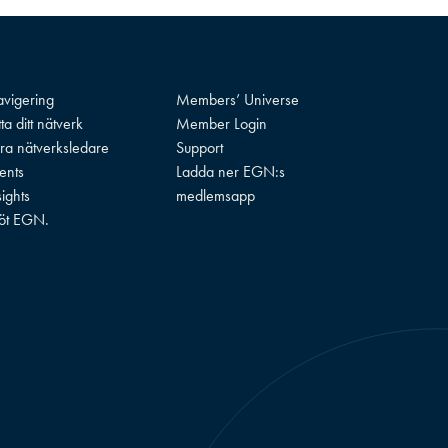
vigering
Members’ Universe
tta ditt nätverk
Member Login
ra nätverksledare
Support
ents
Ladda ner EGN:s
sights
medlemsapp
öt EGN.