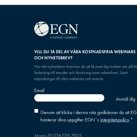
VILL DU TA DEL AV VÅRA KOSTNADSFRIA WEBINARS
OCH NYHETSBREV?
Via vårt nyhetsbrev kommer du att få med dig insikter om allt f
ledarskap till trender och forskning inom arbetslivet. Samt
inbjudningar till våra webinars och events
Email
Consent
*
Genom att klicka i denna ruta godkänner du att E
hanterar dina uppgifter EGN´s
integritetspolicy
.
*
Moms-ID:
556739-7905