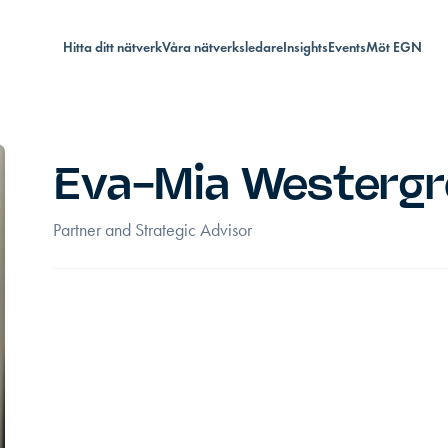
Hitta ditt nätverk
Våra nätverksledare
Insights
Events
Möt EGN
Eva-Mia Westergr
Partner and Strategic Advisor