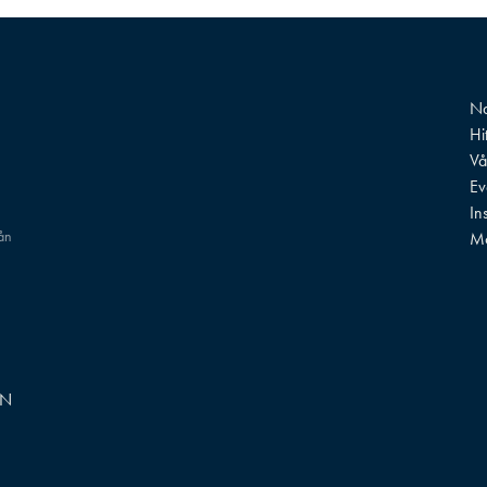
Na
Hi
Vå
Ev
In
rån
M
GN