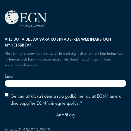
VILL DU TA DEL AV VÅRA KOSTNADSFRIA WEBINARS OCH
NYHETSBREV?
Via vårt nyhetsbrev kommer du att få med dig insikter om allt från ledarskap
till trender och forskning inom arbetslivet. Samt inbjudningar till våra
webinars och events
Email
Consent
*
Genom att klicka i denna ruta godkänner du att EGN hanterar
dina uppgifter EGN´s
integritetspolicy
.
*
Moms-ID:
556739-7905