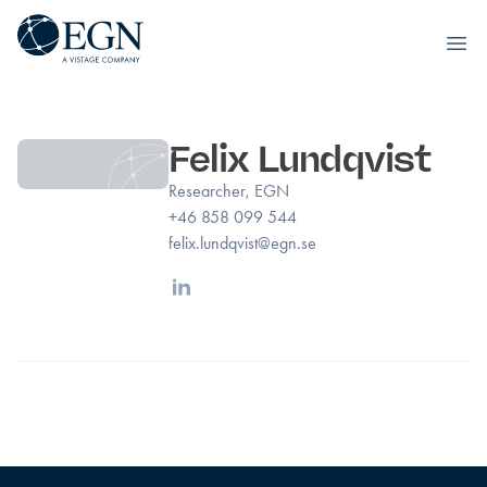
Executives' Global Network
Ope
Hoppa till innehåll
Felix Lundqvist
Researcher, EGN
+46 858 099 544
felix.lundqvist@egn.se
Linkedin