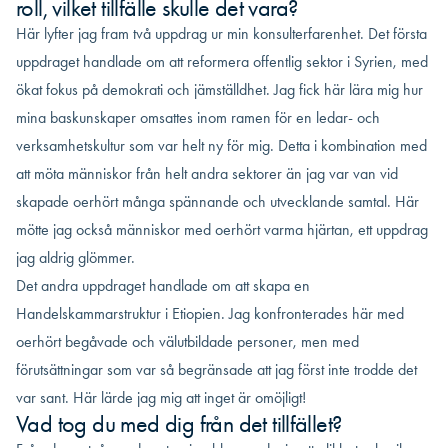
roll, vilket tillfälle skulle det vara?
Här lyfter jag fram två uppdrag ur min konsulterfarenhet. Det första
uppdraget handlade om att reformera offentlig sektor i Syrien, med
ökat fokus på demokrati och jämställdhet. Jag fick här lära mig hur
mina baskunskaper omsattes inom ramen för en ledar- och
verksamhetskultur som var helt ny för mig. Detta i kombination med
att möta människor från helt andra sektorer än jag var van vid
skapade oerhört många spännande och utvecklande samtal. Här
mötte jag också människor med oerhört varma hjärtan, ett uppdrag
jag aldrig glömmer.
Det andra uppdraget handlade om att skapa en
Handelskammarstruktur i Etiopien. Jag konfronterades här med
oerhört begåvade och välutbildade personer, men med
förutsättningar som var så begränsade att jag först inte trodde det
var sant. Här lärde jag mig att inget är omöjligt!
Vad tog du med dig från det tillfället?