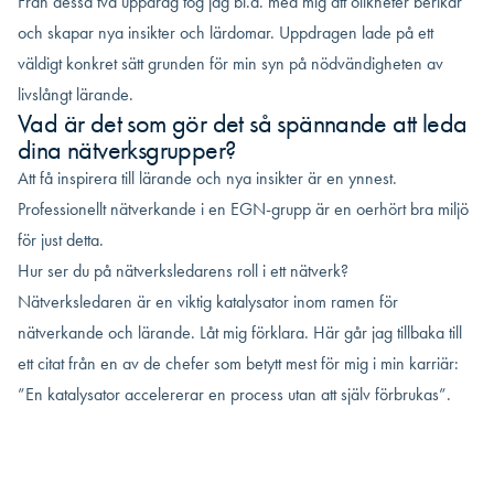
Från dessa två uppdrag tog jag bl.a. med mig att olikheter berikar
och skapar nya insikter och lärdomar. Uppdragen lade på ett
väldigt konkret sätt grunden för min syn på nödvändigheten av
livslångt lärande.
Vad är det som gör det så spännande att leda
dina nätverksgrupper?
Att få inspirera till lärande och nya insikter är en ynnest.
Professionellt nätverkande i en EGN-grupp är en oerhört bra miljö
för just detta.
Hur ser du på nätverksledarens roll i ett nätverk?
Nätverksledaren är en viktig katalysator inom ramen för
nätverkande och lärande. Låt mig förklara. Här går jag tillbaka till
ett citat från en av de chefer som betytt mest för mig i min karriär:
”En katalysator accelererar en process utan att själv förbrukas”.