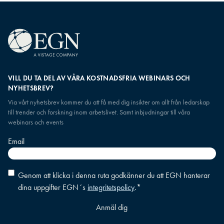
VILL DU TA DEL AV VÅRA KOSTNADSFRIA WEBINARS OCH
NYHETSBREV?
Via vårt nyhetsbrev kommer du att få med dig insikter om allt från ledarskap
till trender och forskning inom arbetslivet. Samt inbjudningar till våra
webinars och events
Email
Consent
*
Genom att klicka i denna ruta godkänner du att EGN hanterar
dina uppgifter EGN´s
integritetspolicy
.
*