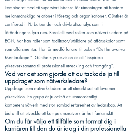
kombinerat med ett superstort intresse för utmaningen att hantera
mellanmänskliga relationer i företag och organisationer. Günther är
certifierad i IPU beteende- och drivkraftsanalys samt i
förändringens fyra rum. Parallellt med rollen som nätverksledare på
EGN, har han roller som facilitator/utbildare på affärsskolor samt
som affärsmentor. Han är medförfattare till boken ”Det Innovativa
Mentorskapet”. Günthers yrkesvision är att ”inspirera
yrkesverksamma till professionell utveckling och framgång”.
Vad var det som gjorde att du tackade ja till
uppdraget som nätverksledare?
Uppdraget som nätverksledare är ett utmärkt sätt att leva min
yrkesvision. En grupp är ju också ett utomordentligt
kompetensnätverk med stor samlad erfarenhet av ledarskap. Att
bidra till att utveckla ett kompetensnätverk är helt fantastiskt!
Om du får välja ett tillfälle som format dig i
karriären till den du är idag i din professionella