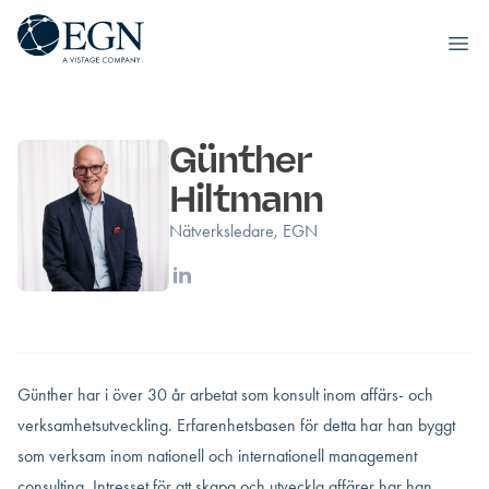
Executives' Global Network
Ope
Hoppa till innehåll
Günther
Hiltmann
Nätverksledare, EGN
Linkedin
Günther har i över 30 år arbetat som konsult inom affärs- och
verksamhetsutveckling. Erfarenhetsbasen för detta har han byggt
som verksam inom nationell och internationell management
consulting. Intresset för att skapa och utveckla affärer har han