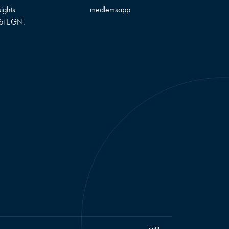
sights
medlemsapp
öt EGN.