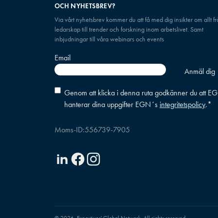
OCH NYHETSBREV?
Via vårt nyhetsbrev kommer du att få med dig insikter om allt f
ledarskap till trender och forskning inom arbetslivet. Samt
inbjudningar till våra webinars och events
Email
Consent
*
Genom att klicka i denna ruta godkänner du att E
hanterar dina uppgifter EGN´s
integritetspolicy
.
*
Moms-ID:
556739-7905
Linkedin
Facebook
Instagram