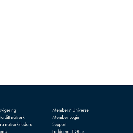
vigering
Members’ Universe
tta ditt nätverk
Member Login
ra nätverksledare
Support
ents
Ladda ner EGN:s