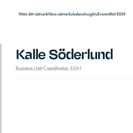
Hitta ditt nätverk
Våra nätverksledare
Insights
Events
Möt EGN
Kalle Söderlund
Business Unit Coordinator, EGN