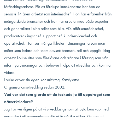
förändringsarbete. För att fördjupa kunskaperna har hon de
senaste 14 åren arbetat som interimschef. Hon har erfarenhet från
många skilda branscher och hon har arbetat med både experter
och generalister i sina roller som bl.a. VD, affärsområdeschef,
produktutvecklingschef, supportchef, kundservicechef och
operativchef. Hon ser många likheter i utmaningarna som man
möter som ledare och team oavsett bransch, roll och uppgift. Idag
arbetar Louise åter som föreläsare och tränare i företag som står
inför nya utmaningar och behöver hjälpa att utvecklas och komma
vidare.
Louise driver sin egen konsultfirma, Katalysator
Organisationsutveckling sedan 2002.
Vad var det som gjorde att du tackade ja till uppdraget som
nätverksledare?
Jag tror verkligen på att vi utvecklas genom att byta kunskap med
varandra i ett sammanhang där vi är på lika villkor. Genom ett