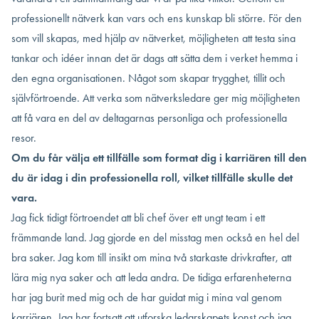
professionellt nätverk kan vars och ens kunskap bli större. För den
som vill skapas, med hjälp av nätverket, möjligheten att testa sina
tankar och idéer innan det är dags att sätta dem i verket hemma i
den egna organisationen. Något som skapar trygghet, tillit och
självförtroende. Att verka som nätverksledare ger mig möjligheten
att få vara en del av deltagarnas personliga och professionella
resor.
Om du får välja ett tillfälle som format dig i karriären till den
du är idag i din professionella roll, vilket tillfälle skulle det
vara.
Jag fick tidigt förtroendet att bli chef över ett ungt team i ett
främmande land. Jag gjorde en del misstag men också en hel del
bra saker. Jag kom till insikt om mina två starkaste drivkrafter, att
lära mig nya saker och att leda andra. De tidiga erfarenheterna
har jag burit med mig och de har guidat mig i mina val genom
karriären. Jag har fortsatt att utforska ledarskapets konst och jag