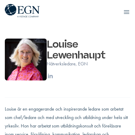
Executives' Global Network
Ope
Hoppa till innehåll
Louise
Lewenhaupt
Nätverksledare, EGN
Linkedin
Louise är en engagerande och inspirerande ledare som arbetat
som chef/ledare och med utveckling och utbildning under hela sitt
yrkesliv. Hon har arbetat som utbildningskonsult och föreläsare
inom service, försäljning, kommunikation, ledarskap och