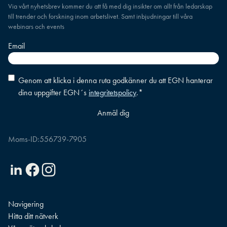
Via vårt nyhetsbrev kommer du att få med dig insikter om allt från ledarskap
till trender och forskning inom arbetslivet. Samt inbjudningar till våra
webinars och events
Email
Consent
*
Genom att klicka i denna ruta godkänner du att EGN hanterar
dina uppgifter EGN´s
integritetspolicy
.
*
Moms-ID:
556739-7905
Linkedin
Facebook
Instagram
Navigering
Hitta ditt nätverk