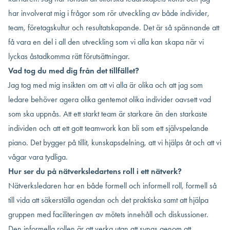
har involverat mig i frågor som rör utveckling av både individer,
team, företagskultur och resultatskapande. Det är så spännande att
få vara en del i all den utveckling som vi alla kan skapa när vi
lyckas åstadkomma rätt förutsättningar.
Vad tog du med dig från det tillfället?
Jag tog med mig insikten om att vi alla är olika och att jag som
ledare behöver agera olika gentemot olika individer oavsett vad
som ska uppnås. Att ett starkt team är starkare än den starkaste
individen och att ett gott teamwork kan bli som ett självspelande
piano. Det bygger på tillit, kunskapsdelning, att vi hjälps åt och att vi
vågar vara tydliga.
Hur ser du på nätverksledartens roll i ett nätverk?
Nätverksledaren har en både formell och informell roll, formell så
till vida att säkerställa agendan och det praktiska samt att hjälpa
gruppen med faciliteringen av mötets innehåll och diskussioner.
Den informella rollen är att verka utan att synas genom att