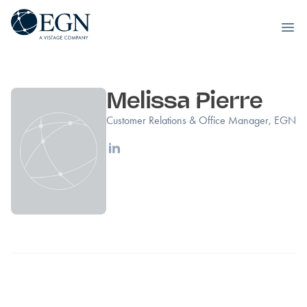
Executives' Global Network
Ope
Hoppa till innehåll
Melissa Pierre
Customer Relations & Office Manager, EGN
Linkedin