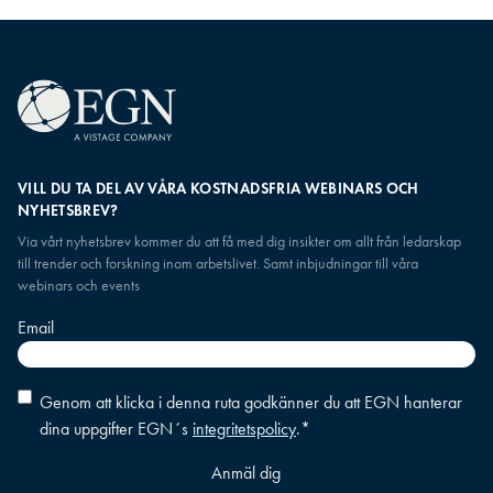
VILL DU TA DEL AV VÅRA KOSTNADSFRIA WEBINARS OCH
NYHETSBREV?
Via vårt nyhetsbrev kommer du att få med dig insikter om allt från ledarskap
till trender och forskning inom arbetslivet. Samt inbjudningar till våra
webinars och events
Email
Consent
*
Genom att klicka i denna ruta godkänner du att EGN hanterar
dina uppgifter EGN´s
integritetspolicy
.
*