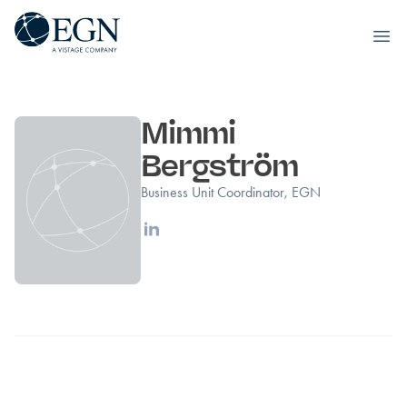
Executives' Global Network
Ope
Hoppa till innehåll
Mimmi
Bergström
Business Unit Coordinator, EGN
Linkedin