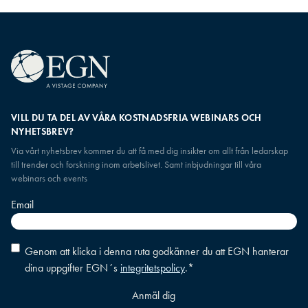
VILL DU TA DEL AV VÅRA KOSTNADSFRIA WEBINARS OCH
NYHETSBREV?
Via vårt nyhetsbrev kommer du att få med dig insikter om allt från ledarskap
till trender och forskning inom arbetslivet. Samt inbjudningar till våra
webinars och events
Email
Consent
*
Genom att klicka i denna ruta godkänner du att EGN hanterar
dina uppgifter EGN´s
integritetspolicy
.
*