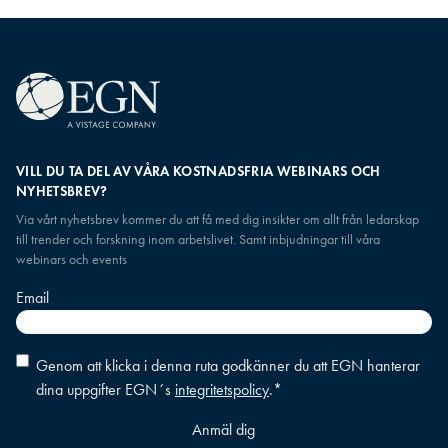
VILL DU TA DEL AV VÅRA KOSTNADSFRIA WEBINARS OCH
NYHETSBREV?
Via vårt nyhetsbrev kommer du att få med dig insikter om allt från ledarskap
till trender och forskning inom arbetslivet. Samt inbjudningar till våra
webinars och events
Email
Consent
*
Genom att klicka i denna ruta godkänner du att EGN hanterar
dina uppgifter EGN´s
integritetspolicy
.
*