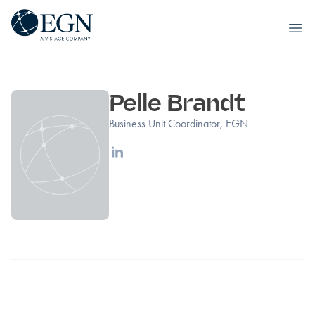
Executives' Global Network
Ope
Hoppa till innehåll
Pelle Brandt
Business Unit Coordinator, EGN
Linkedin