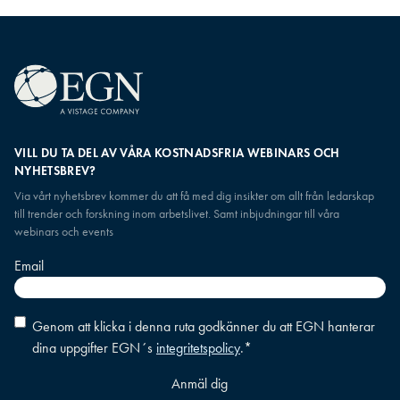
VILL DU TA DEL AV VÅRA KOSTNADSFRIA WEBINARS OCH
NYHETSBREV?
Via vårt nyhetsbrev kommer du att få med dig insikter om allt från ledarskap
till trender och forskning inom arbetslivet. Samt inbjudningar till våra
webinars och events
Email
Consent
*
Genom att klicka i denna ruta godkänner du att EGN hanterar
dina uppgifter EGN´s
integritetspolicy
.
*