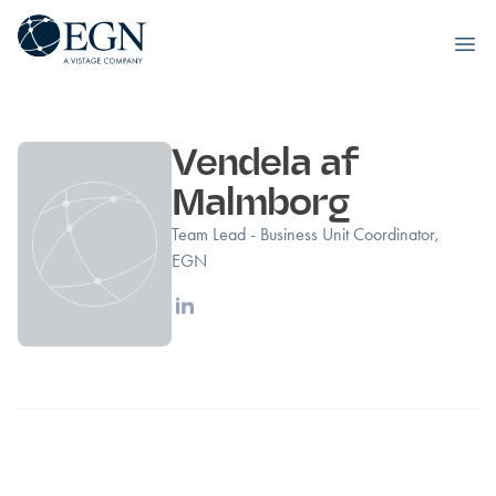
Executives' Global Network
Ope
Hoppa till innehåll
Vendela af
Malmborg
Team Lead - Business Unit Coordinator,
EGN
Linkedin