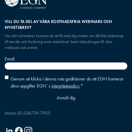
VILL DU TA DEL AV VÅRA KOSTNADSFRIA WEBINARS OCH
NYHETSBREV?
Via vårt nyhetsbrev kommer du att få med dig insikter om allt från ledarskap
till trender och forskning inom arbetslivet. Samt inbjudningar till våra
webinars och events
Email
Consent
*
Genom att klicka i denna ruta godkänner du att EGN hanterar
dina uppgifter EGN´s
integritetspolicy
.
*
Moms-ID:
556739-7905
Linkedin
Facebook
Instagram