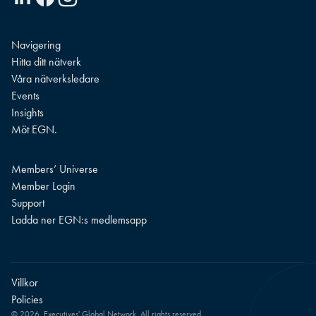
Navigering
Hitta ditt nätverk
Våra nätverksledare
Events
Insights
Möt EGN.
Members’ Universe
Member Login
Support
Ladda ner EGN:s medlemsapp
Villkor
Policies
© 2026. Executives' Global Network. All rights reserved.