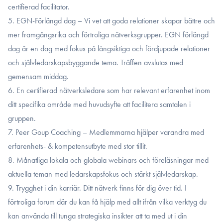
certifierad facilitator.
5. EGN-Förlängd dag – Vi vet att goda relationer skapar bättre och
mer framgångsrika och förtroliga nätverksgrupper. EGN förlängd
dag är en dag med fokus på långsiktiga och fördjupade relationer
och självledarskapsbyggande tema. Träffen avslutas med
gemensam middag.
6. En certifierad nätverksledare som har relevant erfarenhet inom
ditt specifika område med huvudsyfte att facilitera samtalen i
gruppen.
7. Peer Goup Coaching – Medlemmarna hjälper varandra med
erfarenhets- & kompetensutbyte med stor tillit.
8. Månatliga lokala och globala webinars och föreläsningar med
aktuella teman med ledarskapsfokus och stärkt självledarskap.
9. Trygghet i din karriär. Ditt nätverk finns för dig över tid. I
förtroliga forum där du kan få hjälp med allt ifrån vilka verktyg du
kan använda till tunga strategiska insikter att ta med ut i din