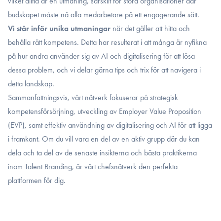
vilket alltid är en utmaning, särskilt för stora organisationer där
budskapet måste nå alla medarbetare på ett engagerande sätt.
Vi står inför unika utmaningar
när det gäller att hitta och
behålla rätt kompetens. Detta har resulterat i att många är nyfikna
på hur andra använder sig av AI och digitalisering för att lösa
dessa problem, och vi delar gärna tips och trix för att navigera i
detta landskap.
Sammanfattningsvis, vårt nätverk fokuserar på strategisk
kompetensförsörjning, utveckling av Employer Value Proposition
(EVP), samt effektiv användning av digitalisering och AI för att ligga
i framkant. Om du vill vara en del av en aktiv grupp där du kan
dela och ta del av de senaste insikterna och bästa praktikerna
inom Talent Branding, är vårt chefsnätverk den perfekta
plattformen för dig.