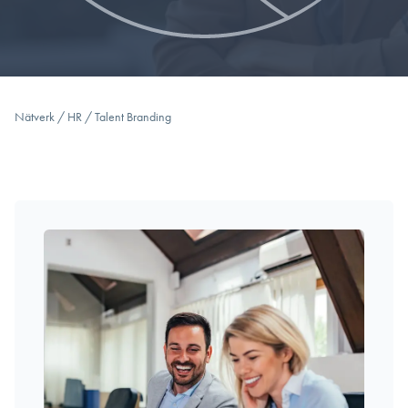
Nätverk
/
HR
/
Talent Branding