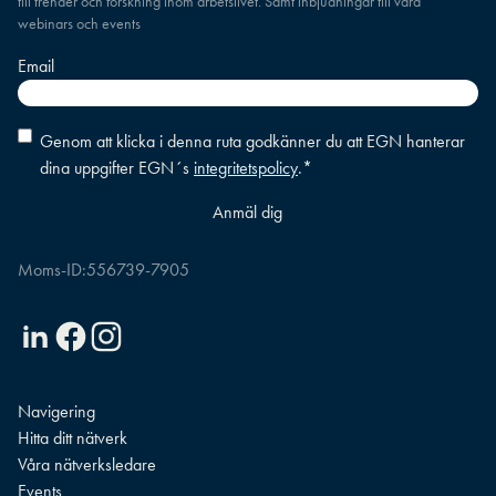
till trender och forskning inom arbetslivet. Samt inbjudningar till våra
webinars och events
Email
Consent
*
Genom att klicka i denna ruta godkänner du att EGN hanterar
dina uppgifter EGN´s
integritetspolicy
.
*
Moms-ID:
556739-7905
Linkedin
Facebook
Instagram
Navigering
Hitta ditt nätverk
Våra nätverksledare
Events