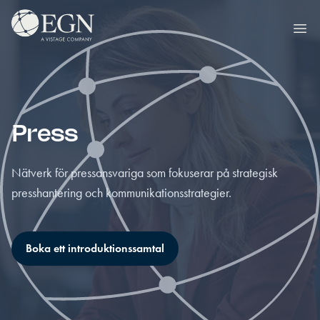
Hoppa till innehåll
Executives' Global Network
Ope
Press
Nätverk för pressansvariga som fokuserar på strategisk
presshantering och kommunikationsstrategier.
Boka ett introduktionssamtal