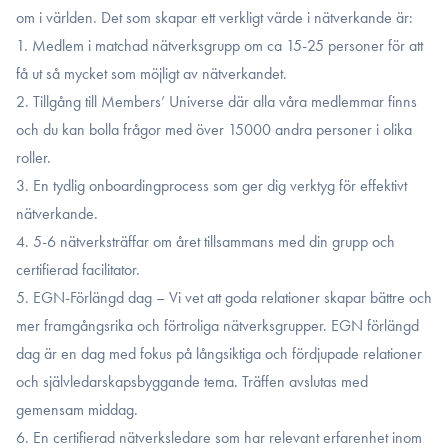
om i världen. Det som skapar ett verkligt värde i nätverkande är:
1. Medlem i matchad nätverksgrupp om ca 15-25 personer för att
få ut så mycket som möjligt av nätverkandet.
2. Tillgång till Members’ Universe där alla våra medlemmar finns
och du kan bolla frågor med över 15000 andra personer i olika
roller.
3. En tydlig onboardingprocess som ger dig verktyg för effektivt
nätverkande.
4. 5-6 nätverksträffar om året tillsammans med din grupp och
certifierad facilitator.
5. EGN-Förlängd dag – Vi vet att goda relationer skapar bättre och
mer framgångsrika och förtroliga nätverksgrupper. EGN förlängd
dag är en dag med fokus på långsiktiga och fördjupade relationer
och självledarskapsbyggande tema. Träffen avslutas med
gemensam middag.
6. En certifierad nätverksledare som har relevant erfarenhet inom