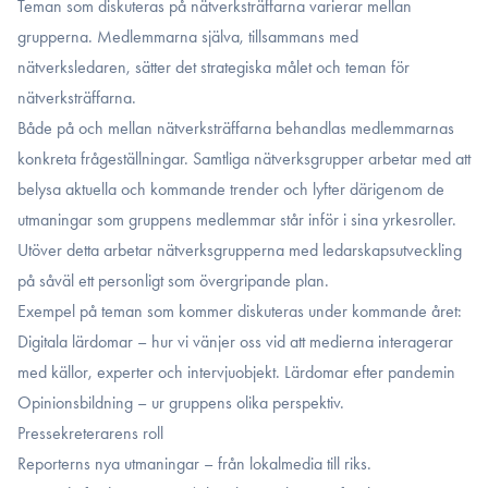
Teman som diskuteras på nätverksträffarna varierar mellan
grupperna. Medlemmarna själva, tillsammans med
nätverksledaren, sätter det strategiska målet och teman för
nätverksträffarna.
Både på och mellan nätverksträffarna behandlas medlemmarnas
konkreta frågeställningar. Samtliga nätverksgrupper arbetar med att
belysa aktuella och kommande trender och lyfter därigenom de
utmaningar som gruppens medlemmar står inför i sina yrkesroller.
Utöver detta arbetar nätverksgrupperna med ledarskapsutveckling
på såväl ett personligt som övergripande plan.
Exempel på teman som kommer diskuteras under kommande året:
Digitala lärdomar – hur vi vänjer oss vid att medierna interagerar
med källor, experter och intervjuobjekt. Lärdomar efter pandemin
Opinionsbildning – ur gruppens olika perspektiv.
Pressekreterarens roll
Reporterns nya utmaningar – från lokalmedia till riks.