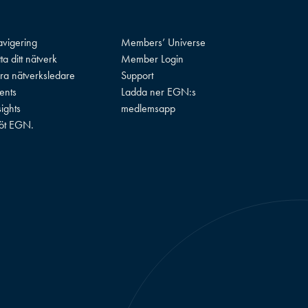
vigering
Members’ Universe
tta ditt nätverk
Member Login
ra nätverksledare
Support
ents
Ladda ner EGN:s
sights
medlemsapp
öt EGN.