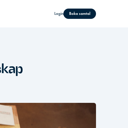
Login
Boka samtal
skap