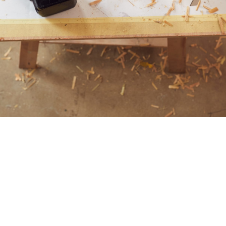
Podcast – Hållbart ledarskap
rad: oktober 9, 2020
kas du som ledare, beslutsfattare och chef med ett genuint och hållbart
kap?
://player.acast.com/5e60f86990c5f6bd05f7dd8d/episodes/5e60f8d
default&cover=1&latest=1