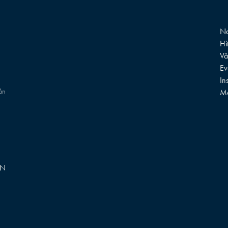
Na
Hi
Vå
Ev
In
rån
M
GN