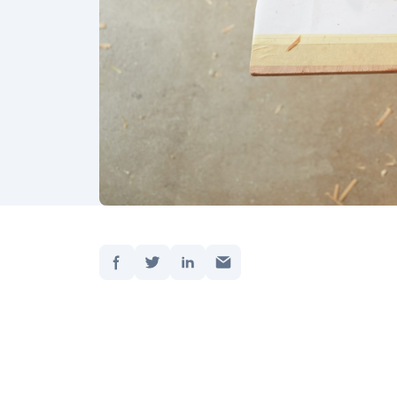
Dela:
Hem
/
Uppdate
Hur lyc
ledars
https
theme=