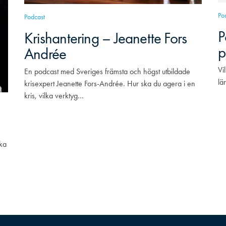
Po
Podcast
P
Krishantering – Jeanette Fors
p
Andrée
Vi
En podcast med Sveriges främsta och högst utbildade
lä
krisexpert Jeanette Fors-Andrée. Hur ska du agera i en
kris, vilka verktyg…
ka