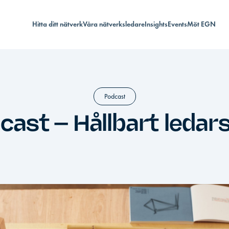
Hitta ditt nätverk
Våra nätverksledare
Insights
Events
Möt EGN
Podcast
cast – Hållbart ledar