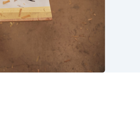
0a2278f1d6fddf240?