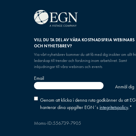
VILL DU TA DEL AV VÅRA KOSTNADSFRIA WEBINARS
OCH NYHETSBREV?
Via vårt nyhetsbrev kommer du att få med dig insikter om allt f
ledarskap till trender och forskning inom arbetslivet. Samt
inbjudningar till våra webinars och events
Email
Consent
*
Genom att klicka i denna ruta godkänner du att E
hanterar dina uppgifter EGN´s
integritetspolicy
.
*
Moms-ID:
556739-7905