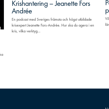
P
Krishantering – Jeanette Fors
p
Andrée
Vi
En podcast med Sveriges främsta och högst utbildade
lä
krisexpert Jeanette Fors-Andrée. Hur ska du agera i en
kris, vilka verktyg…
ka
Na