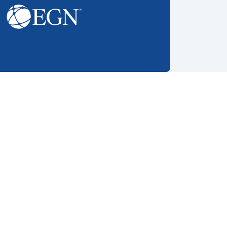
ch idag
va. Hon
0a2278f1d6fddf23c?