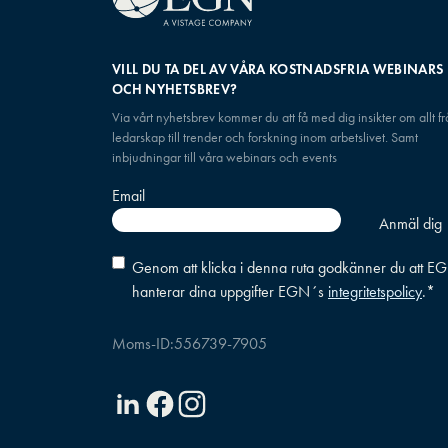
VILL DU TA DEL AV VÅRA KOSTNADSFRIA WEBINARS
OCH NYHETSBREV?
Via vårt nyhetsbrev kommer du att få med dig insikter om allt f
ledarskap till trender och forskning inom arbetslivet. Samt
inbjudningar till våra webinars och events
Email
Consent
*
Genom att klicka i denna ruta godkänner du att E
hanterar dina uppgifter EGN´s
integritetspolicy
.
*
Moms-ID:
556739-7905
Linkedin
Facebook
Instagram