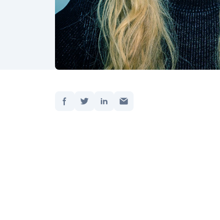
Dela:
Hem
/
Uppdate
Möt So
driver 
ger pra
https
theme=