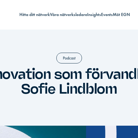
Hitta ditt nätverk
Våra nätverksledare
Insights
Events
Möt EGN
Podcast
novation som förvand
Sofie Lindblom