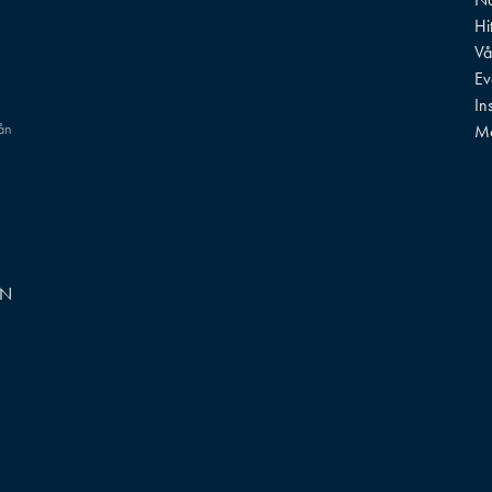
Hi
Vå
Ev
In
rån
M
GN