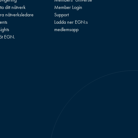
tta ditt nätverk
Member Login
ra nätverksledare
Support
ents
Ladda ner EGN:s
sights
medlemsapp
öt EGN.