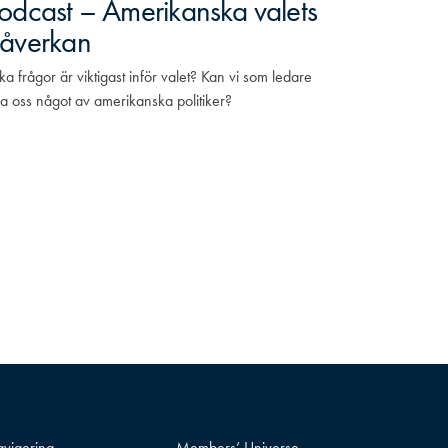
odcast – Amerikanska valets
åverkan
lka frågor är viktigast inför valet? Kan vi som ledare
ra oss något av amerikanska politiker?
vigering
Members’ Universe