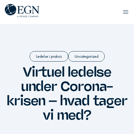
Spring til indhold
Executives' Global Network
Ope
Ledelse i praksis
Uncategorized
Virtuel ledelse
under Corona-
krisen – hvad tager
vi med?