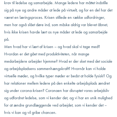
krav til ledelse og samarbejde. Mange ledere har måttet indstille
sig på nye og andre måder at lede på virtuelt, og for en del har det
været en læringsproces. Krisen stillede en række udfordringer,
men har også slået døre ind, som måske aldrig var blevet åbnet,
hvis ikke krisen havde lært os nye måder at lede og samarbejde
på.
Men hvad har vi lært af krisen – og hvad skal vi tage med?
Hvordan er det gået med produktiviteten, når mange
medarbejdere arbejder hjemme? Hvad er der sket med det sociale
og arbejdspladsens sammenhængskraft? Hvornår kan vi holde
virtuelle møder, og hvilke typer møder er bedst at holde fysisk? Og
har relationer mellem ledere på den enkelte arbejdsplads ændret
sig under corona-krisen? Coronaen har disruptet vores arbejdsliv
og udfordret ledelse, som vi kender det, og vi har en unik mulighed
for at ændre grundlæggende ved arbejdet, som vi kender det –
hvis vi kan og vil gribe chancen.