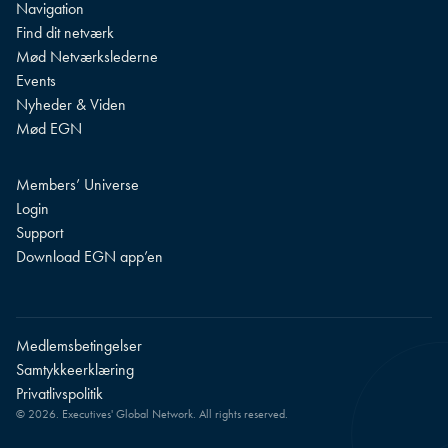
Navigation
Find dit netværk
Mød Netværkslederne
Events
Nyheder & Viden
Mød EGN
Members’ Universe
Login
Support
Download EGN app’en
Medlemsbetingelser
Samtykkeerklæring
Privatlivspolitik
© 2026. Executives' Global Network. All rights reserved.