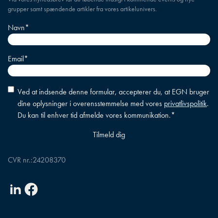
grupper samt spændende artikler fra vores artikelunivers.
Navn
*
Email
*
Accepter
Ved at indsende denne formular, accepterer du, at EGN bruger
betingelser
*
dine oplysninger i overensstemmelse med vores
privatlivspolitik
.
Du kan til enhver tid afmelde vores kommunikation.
*
CVR nr.:
24208370
Linkedin
Facebook