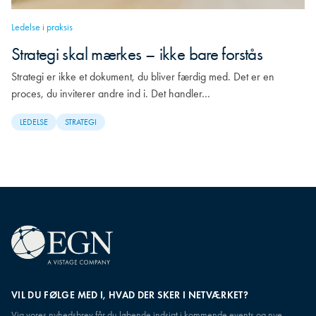
Ledelse i praksis
Strategi skal mærkes – ikke bare forstås
Strategi er ikke et dokument, du bliver færdig med. Det er en
proces, du inviterer andre ind i. Det handler…
LEDELSE
STRATEGI
VIL DU FØLGE MED I, HVAD DER SKER I NETVÆRKET?
Via vores nyhedsbrev får du løbende indsigt i kommende events og nye