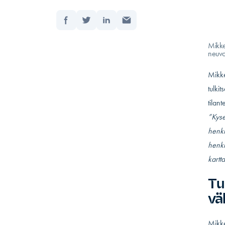
Jaa:
Etusivu
Päivitet
Mikkel
neuvon
Mikke
tulki
tilan
”Kyse 
henki
henki
kartt
Tu
vä
Mikke