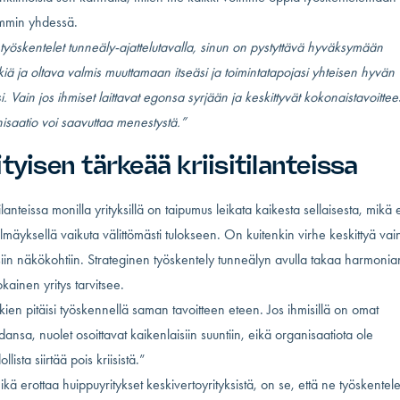
mmin yhdessä.
työskentelet tunneäly-ajattelutavalla, sinun on pystyttävä hyväksymään
ikkiä ja oltava valmis muuttamaan itseäsi ja toimintatapojasi yhteisen hyvän
i. Vain jos ihmiset laittavat egonsa syrjään ja keskittyvät kokonaistavoitte
isaatio voi saavuttaa menestystä.”
ityisen tärkeää kriisitilanteissa
tilanteissa monilla yrityksillä on taipumus leikata kaikesta sellaisesta, mikä 
ilmäyksellä vaikuta välittömästi tulokseen. On kuitenkin virhe keskittyä vai
siin näkökohtiin. Strateginen työskentely tunneälyn avulla takaa harmonia
okainen yritys tarvitsee.
kien pitäisi työskennellä saman tavoitteen eteen. Jos ihmisillä on omat
ansa, nuolet osoittavat kaikenlaisiin suuntiin, eikä organisaatiota ole
lista siirtää pois kriisistä.”
ikä erottaa huippuyritykset keskivertoyrityksistä, on se, että ne työskentel