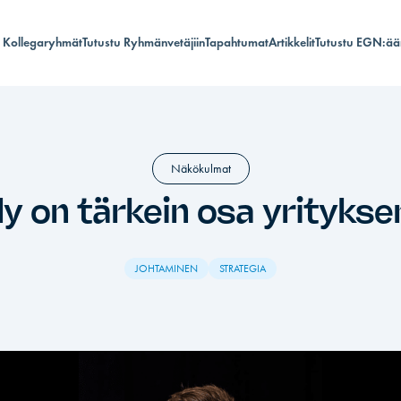
Kollegaryhmät
Tutustu Ryhmänvetäjiin
Tapahtumat
Artikkelit
Tutustu EGN:ää
Näkökulmat
ly on tärkein osa yritykse
JOHTAMINEN
STRATEGIA