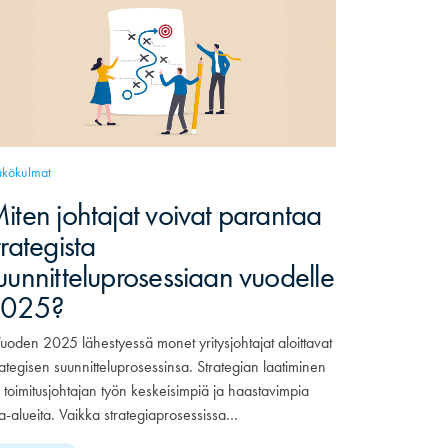
kökulmat
iten johtajat voivat parantaa
trategista
uunnitteluprosessiaan vuodelle
2025?
oden 2025 lähestyessä monet yritysjohtajat aloittavat
rategisen suunnitteluprosessinsa. Strategian laatiminen
 toimitusjohtajan työn keskeisimpiä ja haastavimpia
a-alueita. Vaikka strategiaprosessissa…