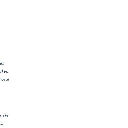
nen
orkea
t ovat
t. He
kä