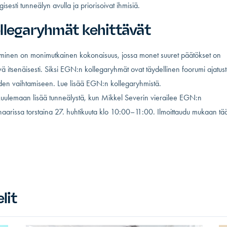
gisesti tunneälyn avulla ja priorisoivat ihmisiä.
llegaryhmät kehittävät
minen on monimutkainen kokonaisuus, jossa monet suuret päätökset on
vä itsenäisesti. Siksi EGN:n kollegaryhmät ovat täydellinen foorumi ajatust
den vaihtamiseen. Lue lisää
EGN:n kollegaryhmistä.
kuulemaan lisää tunneälystä, kun Mikkel Severin vierailee EGN:n
aarissa torstaina 27. huhtikuuta klo 10:00–11:00. Ilmoittaudu mukaan
tää
lit