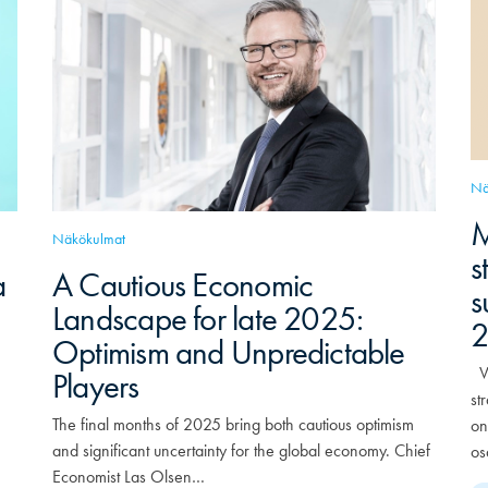
Nä
M
Näkökulmat
s
a
A Cautious Economic
s
Landscape for late 2025:
Optimism and Unpredictable
Vu
Players
st
The final months of 2025 bring both cautious optimism
on
and significant uncertainty for the global economy. Chief
os
Economist Las Olsen…