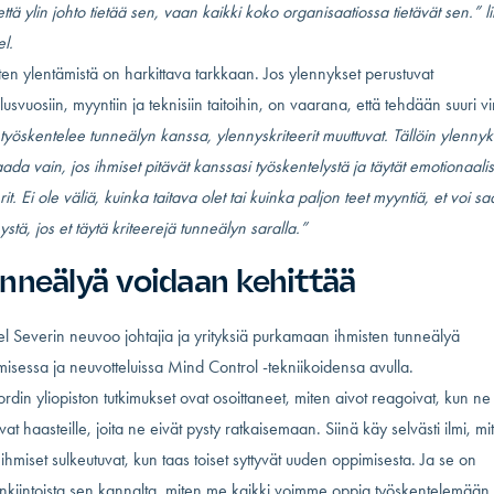
, että ylin johto tietää sen, vaan kaikki koko organisaatiossa tietävät sen.” l
l.
ten ylentämistä on harkittava tarkkaan. Jos ylennykset perustuvat
lusvuosiin, myyntiin ja teknisiin taitoihin, on vaarana, että tehdään suuri vi
työskentelee tunneälyn kanssa, ylennyskriteerit muuttuvat. Tällöin ylenny
aada vain, jos ihmiset pitävät kanssasi työskentelystä ja täytät emotionaalis
rit. Ei ole väliä, kuinka taitava olet tai kuinka paljon teet myyntiä, et voi s
ystä, jos et täytä kriteerejä tunneälyn saralla.”
nneälyä voidaan kehittää
l Severin neuvoo johtajia ja yrityksiä purkamaan ihmisten tunneälyä
misessa ja neuvotteluissa Mind Control -tekniikoidensa avulla.
ordin yliopiston tutkimukset ovat osoittaneet, miten aivot reagoivat, kun ne
uvat haasteille, joita ne eivät pysty ratkaisemaan. Siinä käy selvästi ilmi, mi
t ihmiset sulkeutuvat, kun taas toiset syttyvät uuden oppimisesta. Ja se on
nkiintoista sen kannalta, miten me kaikki voimme oppia työskentelemään