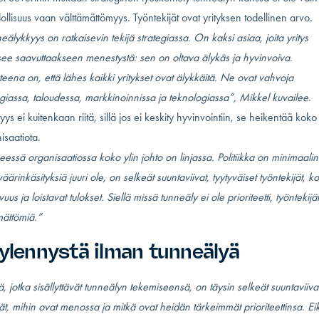
llisuus vaan välttämättömyys. Työntekijät ovat yrityksen todellinen arvo.
eälykkyys on ratkaisevin tekijä strategiassa. On kaksi asiaa, joita yritys
tsee saavuttaakseen menestystä: sen on oltava älykäs ja hyvinvoiva.
eena on, että lähes kaikki yritykset ovat älykkäitä. Ne ovat vahvoja
egiassa, taloudessa, markkinoinnissa ja teknologiassa”, Mikkel kuvailee.
yys ei kuitenkaan riitä, sillä jos ei keskity hyvinvointiin, se heikentää koko
isaatiota.
eessä organisaatiossa koko ylin johto on linjassa. Politiikka on minimaali
väärinkäsityksiä juuri ole, on selkeät suuntaviivat, tyytyväiset työntekijät, k
vuus ja loistavat tulokset. Siellä missä tunneäly ei ole prioriteetti, työntekijä
mättömiä.”
 ylennystä ilman tunneälyä
lä, jotka sisällyttävät tunneälyn tekemiseensä, on täysin selkeät suuntaviiva
vät, mihin ovat menossa ja mitkä ovat heidän tärkeimmät prioriteettinsa. Ei