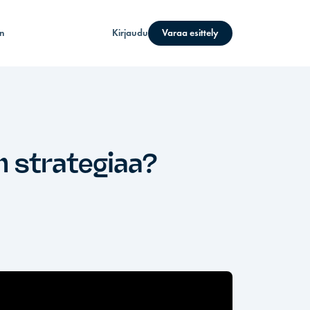
n
Kirjaudu
Varaa esittely
n strategiaa?