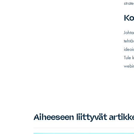
strate
Ko
Johta
tehtä
ideoi
Tule 
webin
Aiheeseen liittyvät artikke