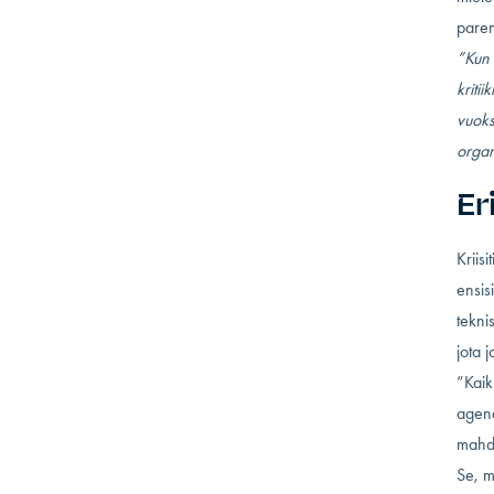
pare
”Kun 
kriti
vuoks
organ
Er
Kriisi
ensis
tekni
jota j
”Kaik
agend
mahdol
Se, m