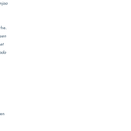
injaa
rhe.
ksen
et
aada
ten