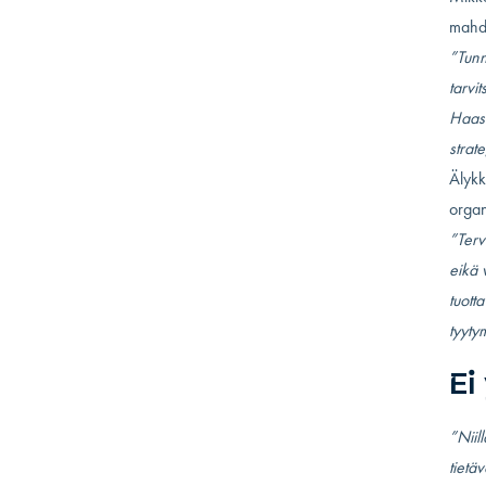
mahdo
”Tunn
tarvi
Haast
strat
Älykk
organ
”Terv
eikä 
tuotta
tyyty
Ei
”Niil
tietä