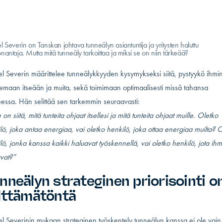
/
Artikkelit
/
Miksi tunneäly on tärkein osa yritykse…
ty: 19.03.2025
Lukuaika: 4 min
 Severin on Tanskan johtava tunneälyn asiantuntija ja yritysten haluttu
antaja. Mutta mitä tunneäly tarkoittaa ja miksi se on niin tärkeää?
l Severin määrittelee tunneälykkyyden kysymykseksi siitä, pystyykö ihmi
tsemaan itseään ja muita, sekä toimimaan optimaalisesti missä tahansa
teessa. Hän selittää sen tarkemmin seuraavasti:
on siitä, mitä tunteita ohjaat itsellesi ja mitä tunteita ohjaat muille. Oletko
lö, joka antaa energiaa, vai oletko henkilö, joka ottaa energiaa muilta? 
lö, jonka kanssa kaikki haluavat työskennellä, vai oletko henkilö, jota ihm
avat?”
nneälyn strateginen priorisointi o
lttämätöntä
l Severinin mukaan strateginen työskentely tunneälyn kanssa ei ole vain