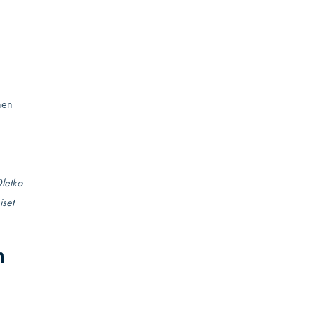
nen
Oletko
iset
n