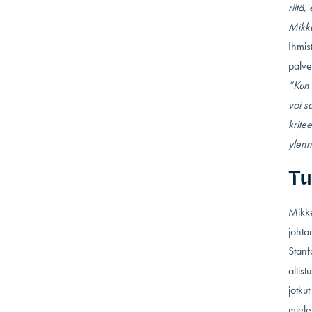
riitä
Mikke
Ihmis
palve
”Kun 
voi s
kritee
ylenn
Tu
Mikke
johta
Stanf
altist
jotku
miele