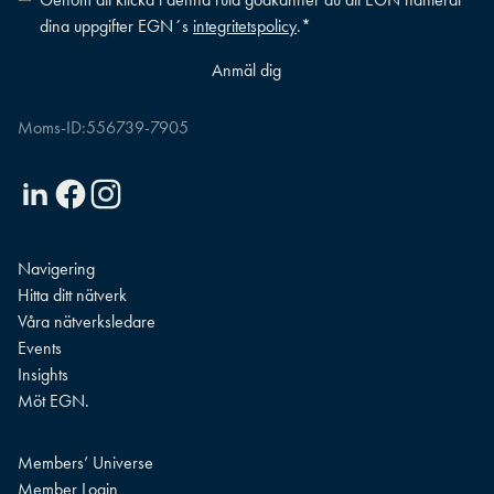
dina uppgifter EGN´s
integritetspolicy
.
*
Moms-ID:
556739-7905
Linkedin
Facebook
Instagram
Navigering
Hitta ditt nätverk
Våra nätverksledare
Events
Insights
Möt EGN.
Members’ Universe
Member Login