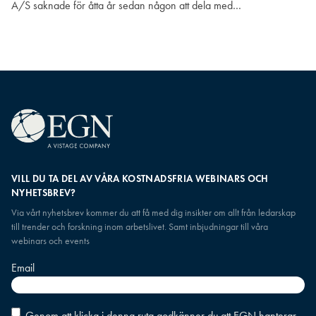
A/S saknade för åtta år sedan någon att dela med…
VILL DU TA DEL AV VÅRA KOSTNADSFRIA WEBINARS OCH
NYHETSBREV?
Via vårt nyhetsbrev kommer du att få med dig insikter om allt från ledarskap
till trender och forskning inom arbetslivet. Samt inbjudningar till våra
webinars och events
Email
Consent
*
Genom att klicka i denna ruta godkänner du att EGN hanterar