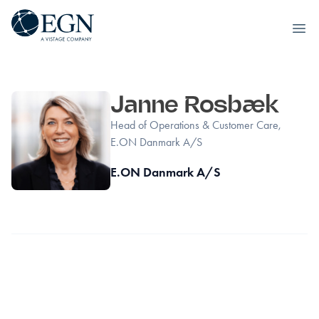
Executives' Global Network
Ope
Hoppa till innehåll
Janne Rosbæk
Head of Operations & Customer Care,
E.ON Danmark A/S
E.ON Danmark A/S