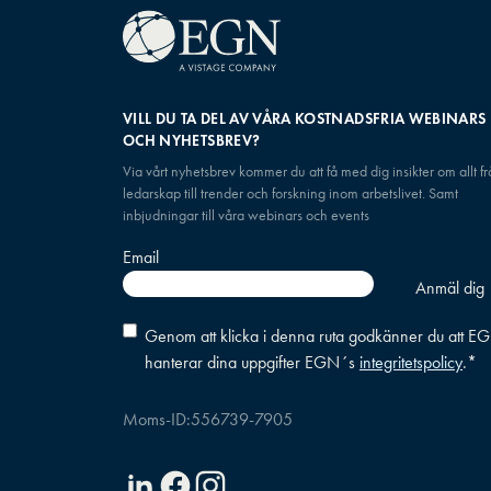
VILL DU TA DEL AV VÅRA KOSTNADSFRIA WEBINARS
OCH NYHETSBREV?
Via vårt nyhetsbrev kommer du att få med dig insikter om allt f
ledarskap till trender och forskning inom arbetslivet. Samt
inbjudningar till våra webinars och events
Email
Consent
*
Genom att klicka i denna ruta godkänner du att E
hanterar dina uppgifter EGN´s
integritetspolicy
.
*
Moms-ID:
556739-7905
Linkedin
Facebook
Instagram