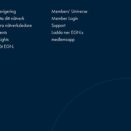
vigering
Members’ Universe
tta ditt nätverk
Member Login
ra nätverksledare
Support
ents
Ladda ner EGN:s
sights
medlemsapp
öt EGN.