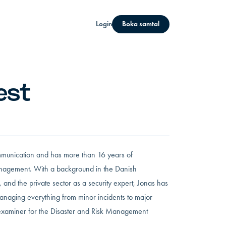
Login
Boka samtal
est
communication and has more than 16 years of
anagement. With a background in the Danish
d the private sector as a security expert, Jonas has
anaging everything from minor incidents to major
l examiner for the Disaster and Risk Management