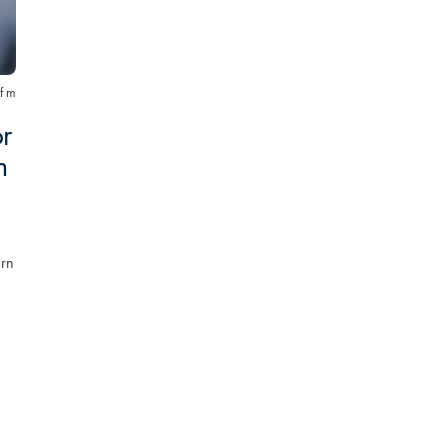
f m
r
m
ern