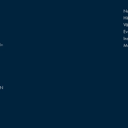
Na
Hi
Vå
Ev
In
rån
M
GN