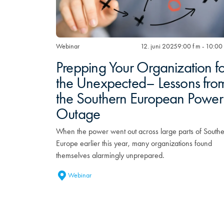
Webinar
12. juni 2025
9:00 f m - 10:00 
Prepping Your Organization fo
the Unexpected– Lessons fro
the Southern European Power
Outage
When the power went out across large parts of South
Europe earlier this year, many organizations found
themselves alarmingly unprepared.
Webinar