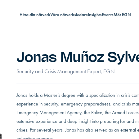
Hitta ditt nätverk
Våra nätverksledare
Insights
Events
Möt EGN
Jonas Muñoz Sylv
Security and Crisis Management Expert, EGN
Jonas holds a Master’s degree with a specialization in crisis 
experience in security, emergency preparedness, and crisis m
Emergency Management Agency, the Police, the Armed Forces, an
extensive experience and deep insight into preparing for and m
crises. For several years, Jonas has also served as an externa
education program.