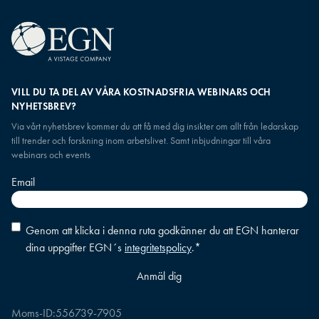
VILL DU TA DEL AV VÅRA KOSTNADSFRIA WEBINARS OCH
NYHETSBREV?
Via vårt nyhetsbrev kommer du att få med dig insikter om allt från ledarskap
till trender och forskning inom arbetslivet. Samt inbjudningar till våra
webinars och events
Email
Consent
*
Genom att klicka i denna ruta godkänner du att EGN hanterar
dina uppgifter EGN´s
integritetspolicy
.
*
Moms-ID:
556739-7905