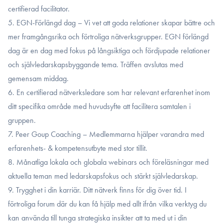
certifierad facilitator.
5. EGN-Förlängd dag – Vi vet att goda relationer skapar bättre och
mer framgångsrika och förtroliga nätverksgrupper. EGN förlängd
dag är en dag med fokus på långsiktiga och fördjupade relationer
och självledarskapsbyggande tema. Träffen avslutas med
gemensam middag.
6. En certifierad nätverksledare som har relevant erfarenhet inom
ditt specifika område med huvudsyfte att facilitera samtalen i
gruppen.
7. Peer Goup Coaching – Medlemmarna hjälper varandra med
erfarenhets- & kompetensutbyte med stor tillit.
8. Månatliga lokala och globala webinars och föreläsningar med
aktuella teman med ledarskapsfokus och stärkt självledarskap.
9. Trygghet i din karriär. Ditt nätverk finns för dig över tid. I
förtroliga forum där du kan få hjälp med allt ifrån vilka verktyg du
kan använda till tunga strategiska insikter att ta med ut i din