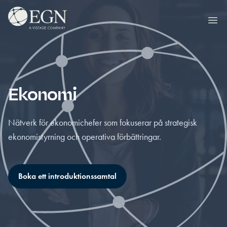
Hoppa till innehåll
Executives' Global Network
Ope
Ekonomi
Nätverk för ekonomichefer som fokuserar på strategisk
ekonomistyrning och operativa förbättringar.
Boka ett introduktionssamtal