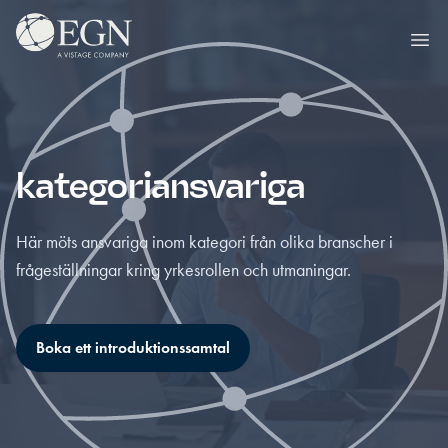
Hoppa till innehåll
Executives' Global Network
Ope
kategoriansvariga
Här möts ansvariga inom kategori från olika branscher i
frågeställningar kring yrkesrollen och utmaningar.
Boka ett introduktionssamtal