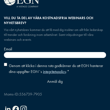
VILL DU TA DEL AV VÅRA KOSTNADSFRIA WEBINARS OCH
NYHETSBREV?
Via vårt nyhetsbrev kommer du att få med dig insikter om allt från ledarskap
till trender och forskning inom arbetslivet. Samt inbjudningar till våra
webinars och events
Email
Consent
*
Genom att klicka i denna ruta godkänner du att EGN hanterar
dina uppgifter EGN´s
integritetspolicy
.
*
Moms-ID:
556739-7905
Linkedin
Facebook
Instagram