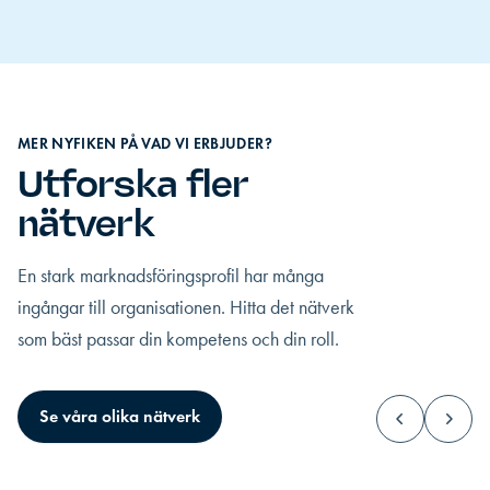
MER NYFIKEN PÅ VAD VI ERBJUDER?
Utforska fler
nätverk
En stark marknadsföringsprofil har många
ingångar till organisationen. Hitta det nätverk
som bäst passar din kompetens och din roll.
VD & företagsledare
Executive Mana
Se våra olika nätverk
Du bär det yttersta ansvaret och bolagets
Du står mitt i de stor
framtid vilar på ditt ledarskap.
uppåt, nedåt och åt s