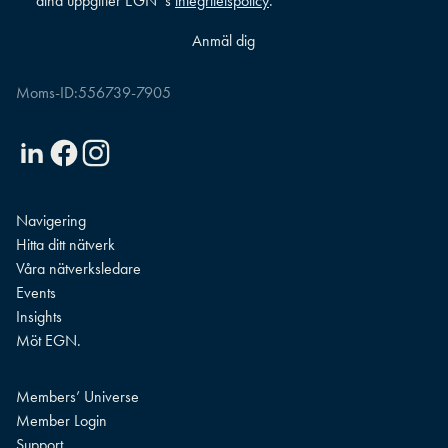
dina uppgifter EGN´s
integritetspolicy
.
*
Moms-ID:
556739-7905
Linkedin
Facebook
Instagram
Navigering
Hitta ditt nätverk
Våra nätverksledare
Events
Insights
Möt EGN.
Members’ Universe
Member Login
Support