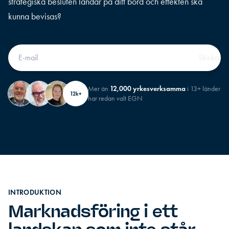
strategiska besluten landar på ditt bord och effekten ska
kunna bevisas?
Mer än
12,000 yrkesverksamma
i 13+ länder
12k+
har redan valt EGN
INTRODUKTION
Marknadsföring i ett