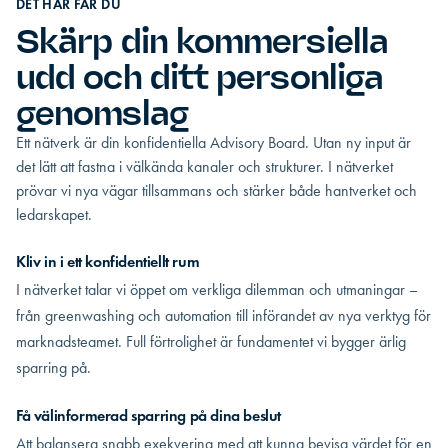
DET HÄR FÅR DU
Skärp din kommersiella
udd och ditt personliga
genomslag
Ett nätverk är din konfidentiella Advisory Board. Utan ny input är
det lätt att fastna i välkända kanaler och strukturer. I nätverket
prövar vi nya vägar tillsammans och stärker både hantverket och
ledarskapet.
Kliv in i ett konfidentiellt rum
I nätverket talar vi öppet om verkliga dilemman och utmaningar –
från greenwashing och automation till införandet av nya verktyg för
marknadsteamet. Full förtrolighet är fundamentet vi bygger ärlig
sparring på.
Få välinformerad sparring på dina beslut
Att balansera snabb exekvering med att kunna bevisa värdet för en