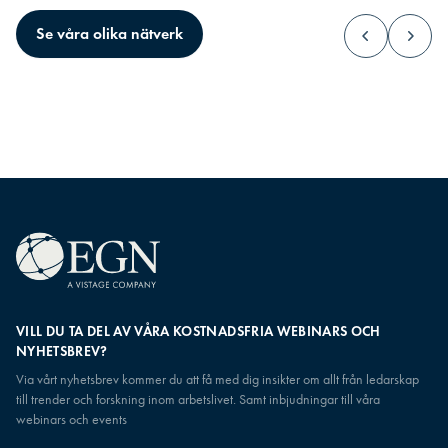
VD & företagsledare
Executive Mana
Se våra olika nätverk
Du bär det yttersta ansvaret och bolagets
Du står mitt i de stor
framtid vilar på ditt ledarskap.
uppåt, nedåt och åt s
VILL DU TA DEL AV VÅRA KOSTNADSFRIA WEBINARS OCH
NYHETSBREV?
Via vårt nyhetsbrev kommer du att få med dig insikter om allt från ledarskap
till trender och forskning inom arbetslivet. Samt inbjudningar till våra
webinars och events