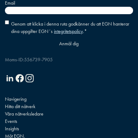
Email
Consent
*
Genom att klicka i denna ruta godkänner du att EGN hanterar
dina uppgifter EGN´s
integritetspolicy
.
*
Moms-ID:
556739-7905
Linkedin
Facebook
Instagram
Navigering
Hitta ditt nätverk
Våra nätverksledare
Events
Insights
Möt EGN.