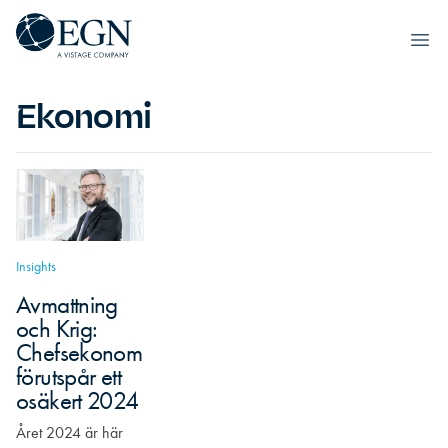
Hoppa till innehåll
Executives' Global Network
Ope
Ekonomi
Insights
Avmattning
och Krig:
Chefsekonom
förutspår ett
osäkert 2024
Året 2024 är här