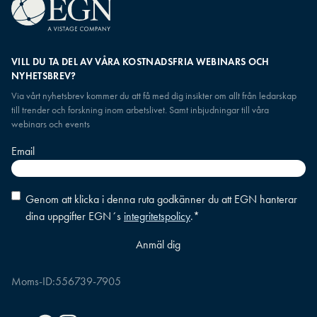
VILL DU TA DEL AV VÅRA KOSTNADSFRIA WEBINARS OCH
NYHETSBREV?
Via vårt nyhetsbrev kommer du att få med dig insikter om allt från ledarskap
till trender och forskning inom arbetslivet. Samt inbjudningar till våra
webinars och events
Email
Consent
*
Genom att klicka i denna ruta godkänner du att EGN hanterar
dina uppgifter EGN´s
integritetspolicy
.
*
Moms-ID:
556739-7905