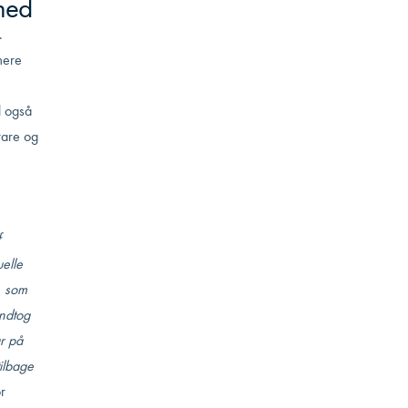
hed
.
mere
l også
ware og
f
uelle
, som
indtog
r på
ilbage
r