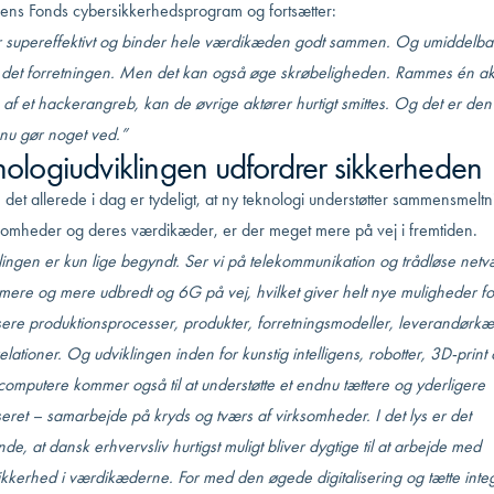
riens Fonds cybersikkerhedsprogram og fortsætter:
r supereffektivt og binder hele værdikæden godt sammen. Og umiddelba
r det forretningen. Men det kan også øge skrøbeligheden. Rammes én akt
f et hackerangreb, kan de øvrige aktører hurtigt smittes. Og det er den 
 nu gør noget ved.”
nologiudviklingen udfordrer sikkerheden
det allerede i dag er tydeligt, at ny teknologi understøtter sammensmelt
ksomheder og deres værdikæder, er der meget mere på vej i fremtiden.
ingen er kun lige begyndt. Ser vi på telekommunikation og trådløse netv
mere og mere udbredt og 6G på vej, hvilket giver helt nye muligheder fo
isere produktionsprocesser, produkter, forretningsmodeller, leverandørk
lationer. Og udviklingen inden for kunstig intelligens, robotter, 3D-print
omputere kommer også til at understøtte et endnu tættere og yderligere
iseret – samarbejde på kryds og tværs af virksomheder. I det lys er det
de, at dansk erhvervsliv hurtigst muligt bliver dygtige til at arbejde med
ikkerhed i værdikæderne. For med den øgede digitalisering og tætte inte