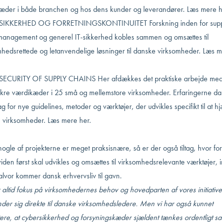
æder i både branchen og hos dens kunder og leverandører.
Læs mere h
SIKKERHED OG FORRETNINGSKONTINUITET Forskning inden for supp
management og generel IT-sikkerhed kobles sammen og omsættes til
mhedsrettede og letanvendelige løsninger til danske virksomheder.
Læs m
ECURITY OF SUPPLY CHAINS Her afdækkes det praktiske arbejde me
ikre værdikæder i 25 små og mellemstore virksomheder. Erfaringerne d
g for nye guidelines, metoder og værktøjer, der udvikles specifikt til at h
 virksomheder.
Læs mere her.
gle af projekterne er meget praksisnære, så er der også tiltag, hvor fo
iden først skal udvikles og omsættes til virksomhedsrelevante værktøjer, 
alvor kommer dansk erhvervsliv til gavn.
 altid fokus på virksomhedernes behov og hovedparten af vores initiative
der sig direkte til danske virksomhedsledere. Men vi har også kunnet
tere, at cybersikkerhed og forsyningskæder sjældent tænkes ordentligt 