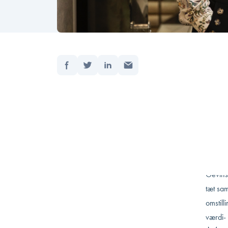
Del:
Forside
Opdater
Ingen 
virkso
ondt p
den al
Tæt sa
område
Gevins
tæt sa
omstill
værdi- 