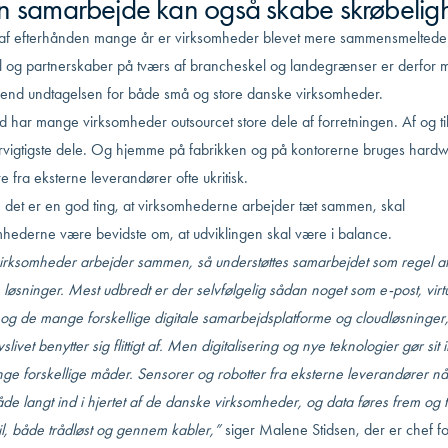
 samarbejde kan også skabe skrøbelig
t af efterhånden mange år er virksomheder blevet mere sammensmeltede
 og partnerskaber på tværs af brancheskel og landegrænser er derfor 
 end undtagelsen for både små og store danske virksomheder.
d har mange virksomheder outsourcet store dele af forretningen. Af og ti
ervigtigste dele. Og hjemme på fabrikken og på kontorerne bruges hard
e fra eksterne leverandører ofte ukritisk.
 det er en god ting, at virksomhederne arbejder tæt sammen, skal
mhederne være bevidste om, at udviklingen skal være i balance.
irksomheder arbejder sammen, så understøttes samarbejdet som regel a
e løsninger. Mest udbredt er der selvfølgelig sådan noget som e-post, virt
og de mange forskellige digitale samarbejdsplatforme og cloudløsninger
slivet benytter sig flittigt af. Men digitalisering og nye teknologier gør sit 
ge forskellige måder. Sensorer og robotter fra eksterne leverandører nå
e langt ind i hjertet af de danske virksomheder, og data føres frem og t
stil, både trådløst og gennem kabler,”
siger Malene Stidsen, der er chef fo