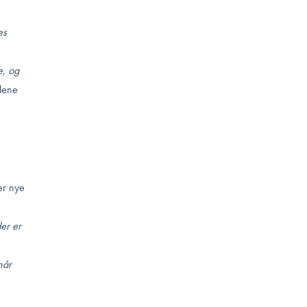
es
e, og
lene
er nye
er er
når