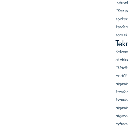
Indust
”Det e
styrke
kæden a
som vi
Tek
Selvom 
af vir
”Udvikl
er 5G 
digital
kundere
kvantec
digital
afgøren
cybers