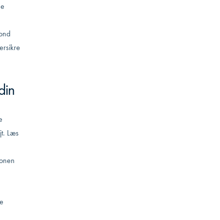
ne
Fond
ersikre
din
e
jt.
Læs
ionen
e