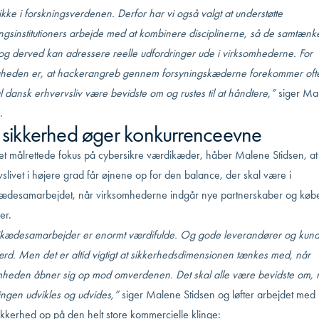
ikke i forskningsverdenen. Derfor har vi også valgt at understøtte
ngsinstitutioners arbejde med at kombinere disciplinerne, så de samtænk
og derved kan adressere reelle udfordringer ude i virksomhederne. For
igheden er, at hackerangreb gennem forsyningskæderne forekommer oft
l dansk erhvervsliv være bevidste om og rustes til at håndtere,”
siger Ma
.
 sikkerhed øger konkurrenceevne
t målrettede fokus på cybersikre værdikæder, håber Malene Stidsen, at
slivet i højere grad får øjnene op for den balance, der skal være i
ædesamarbejdet, når virksomhederne indgår nye partnerskaber og køb
er.
kædesamarbejder er enormt værdifulde. Og gode leverandører og kund
ærd. Men det er altid vigtigt at sikkerhedsdimensionen tænkes med, når
mheden åbner sig op mod omverdenen. Det skal alle være bevidste om, 
ingen udvikles og udvides,”
siger Malene Stidsen og løfter arbejdet med
ikkerhed op på den helt store kommercielle klinge: