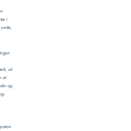
rt
ør i
smitte,
ningen
ærk, så
r at
æder og
 og
gration