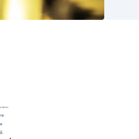
d gør
 så er
le
nnem
ne
le
l.