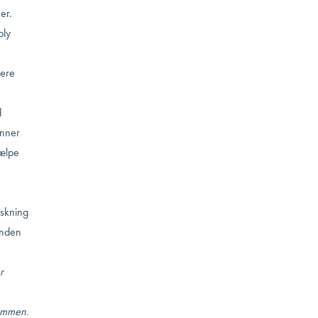
er.
ly
ere
d
anner
jælpe
rskning
inden
r
sammen.