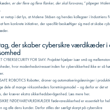
kæden, er der flere og flere flanker, der skal forsvares,”
påpeger Male
.
er netop i det lys, at Malene Stidsen og hendes kollegaer i Industriens 
at fem konkrete initiativer, der specifikt beskæftiger sig med at skabe cyb
æder.
ltag, der skaber cybersikre værdikæder i 
ksomhed
T CYBERSECURITY FOR SMV. Projektet hjælper især små og mellemstor
mheder, hvor modenhedsniveauet inden for cybersikkerhed ikke er så hø
er.
AFE ROBOTICS Robotter, droner og automatiseringsløsninger i produkt
ige dele af mange virksomheders forretningsmodel – og derfor er det et
, der kræver ekstra sikkerhedsbevågenhed.
Læs mere her.
IKRE FØDEVAREVÆRDIKÆDER Fødevaresikkerhed er essentielt for hel
n og alle dens kunder. Derfor stilles der særligt skarpt på cybersikre