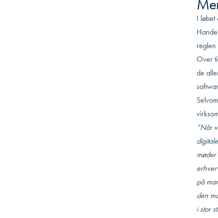
Men
I løbe
Handel
reglen
Over ti
de all
softwar
Selvom
virkso
”Når v
digital
møder 
erhverv
på man
den måd
i stor 