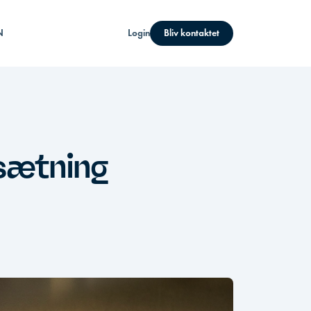
N
Login
Bliv kontaktet
msætning