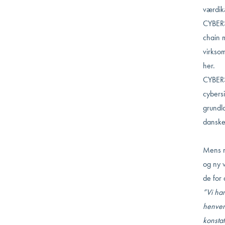
værdik
CYBER
chain 
virkso
her.
CYBERS
cybers
grundla
danske
Mens no
og ny v
de for 
”Vi har
henven
konsta