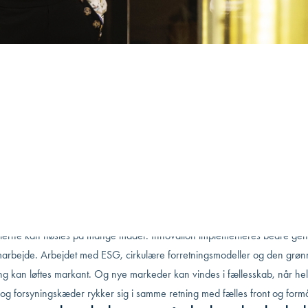
/
Luk hullerne og få højere omsætning
et: oktober 14, 2025
Læsetid: 6 min
kæde er stærkere end det svageste led. Det gælder også for
mheders værdi- og forsyningskæder, hvor selv kortvarige nedbru
å bundlinjen. Selvom vejen mod sikre værdikæder kan være lang,
tid værdifuld – og nu er der hjælp at hente.
marbejde mellem kunder og leverandører er guld værd. Det gælder på al
r, uanset brancheforhold og virksomhedsstørrelse.
terne kan høstes på mange måder. Innovation implementeres bedre ge
marbejde. Arbejdet med ESG, cirkulære forretningsmodeller og den grøn
ing kan løftes markant. Og nye markeder kan vindes i fællesskab, når he
og forsyningskæder rykker sig i samme retning med fælles front og formå