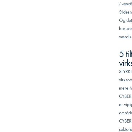
i værdi
Stidsen
Og det 
har søs
værdik
5 ti
vir
STYRKE
virkso
mere h
CYBERS
er vigt
område
CYBERS
sektore