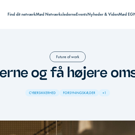
Find dit netværk
Mød Netværkslederne
Events
Nyheder & Viden
Mød EG
Future of work
lerne og få højere o
CYBERSIKKERHED
FORSYNINGSKÆDER
+1