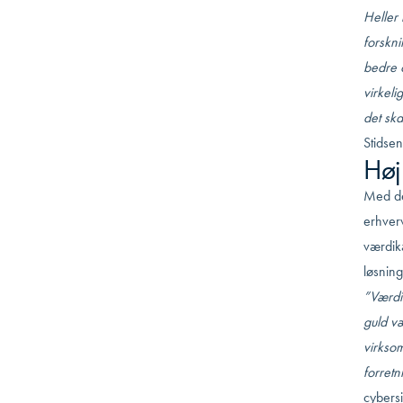
Heller 
forskni
bedre 
virkel
det ska
Stidsen
Høj
Med de
erhverv
værdik
løsning
”Værdi
guld v
virkso
forretn
cybers