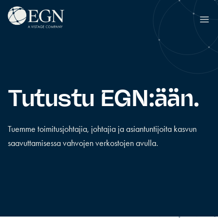
Siirry sisältöön
Executives' Global Network
Ope
Tutustu EGN:ään.
Tuemme toimitusjohtajia, johtajia ja asiantuntijoita kasvun
saavuttamisessa vahvojen verkostojen avulla.