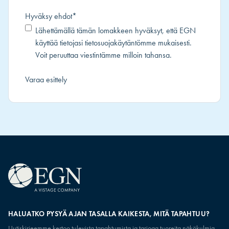
Hyväksy ehdot
*
Lähettämällä tämän lomakkeen hyväksyt, että EGN
käyttää tietojasi
tietosuojakäytäntömme
mukaisesti.
Voit peruuttaa viestintämme milloin tahansa.
HALUATKO PYSYÄ AJAN TASALLA KAIKESTA, MITÄ TAPAHTUU?
Uutiskirjeemme kertoo tulevista tapahtumista ja tarjoaa tuoreita näkökulmia