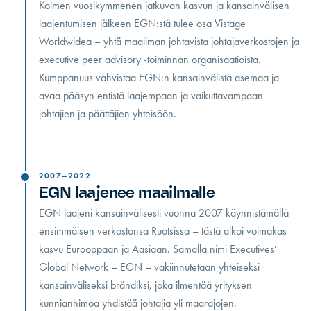
Kolmen vuosikymmenen jatkuvan kasvun ja kansainvälisen
laajentumisen jälkeen EGN:stä tulee osa Vistage
Worldwidea – yhtä maailman johtavista johtajaverkostojen ja
executive peer advisory -toiminnan organisaatioista.
Kumppanuus vahvistaa EGN:n kansainvälistä asemaa ja
avaa pääsyn entistä laajempaan ja vaikuttavampaan
johtajien ja päättäjien yhteisöön.
2007–2022
EGN laajenee maailmalle
EGN laajeni kansainvälisesti vuonna 2007 käynnistämällä
ensimmäisen verkostonsa Ruotsissa – tästä alkoi voimakas
kasvu Eurooppaan ja Aasiaan. Samalla nimi Executives’
Global Network – EGN – vakiinnutetaan yhteiseksi
kansainväliseksi brändiksi, joka ilmentää yrityksen
kunnianhimoa yhdistää johtajia yli maarajojen.