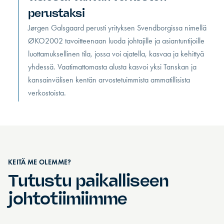
perustaksi
Jørgen Galsgaard perusti yrityksen Svendborgissa nimellä
ØKO2002 tavoitteenaan luoda johtajille ja asiantuntijoille
luottamuksellinen tila, jossa voi ajatella, kasvaa ja kehittyä
yhdessä. Vaatimattomasta alusta kasvoi yksi Tanskan ja
kansainvälisen kentän arvostetuimmista ammatillisista
verkostoista.
KEITÄ ME OLEMME?
Tutustu paikalliseen
johtotiimiimme