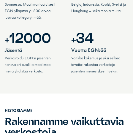
Suomessa. Maailmanlaajuisesti
Belgia, Indonesia, Ruotsi, Sveitsi ja
EGN ylläpitää yli 800 arvoa
Hongkong – sekä monia muita.
luovaa kollegaryhmää.
12000
34
+
+
Jäsentä
Vuotta EGN:ää
Verkostoidu EGN:n jäsenten
Vankka kokemus ja yksi selkeä
kanssa eri puolilla maailmaa –
tavoite: rakentaa verkostoja
meitä yhdistää verkosto.
jäsenten menestyksen tueksi.
HISTORIAMME
Rakennamme vaikuttavia
verkostoja