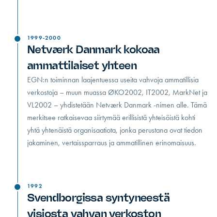
1999-2000
Netværk Danmark kokoaa
ammattilaiset yhteen
EGN:n toiminnan laajentuessa useita vahvoja ammatillisia
verkostoja – muun muassa ØKO2002, IT2002, MarkNet ja
VL2002 – yhdistetään Netværk Danmark -nimen alle. Tämä
merkitsee ratkaisevaa siirtymää erillisistä yhteisöistä kohti
yhtä yhtenäistä organisaatiota, jonka perustana ovat tiedon
jakaminen, vertaissparraus ja ammatillinen erinomaisuus.
1992
Svendborgissa syntyneestä
visiosta vahvan verkoston