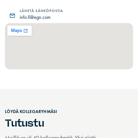
LÄHETÄ SÄHKÖPOSTIA
info.fi@egn.com
LÖYDÄ KOLLEGARYHMÄSI
Tutustu
Meillä on yli 40 kollegaryhmää. Yksi niistä