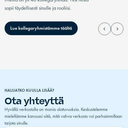
sopii täydellisesti sinulle ja rooliisi.
Toimitusjohtajat
Ylin johto
Lue kollegaryhmistämme täältä
Sinulla on ylin vastuu, ja katseet kohdistuvat
Olet suurten päätöste
tapaasi johtaa.
ylös, alas ja sivusuun
HALUATKO KUULLA LISÄÄ?
Ota yhteyttä
Hyvällä verkostolla on monia ulottuvuuksia. Keskustelemme
mielellämme kanssasi siitä, mitä vahva verkosto voi parhaimmillaan
tarjota sinulle.