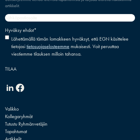
artikkelit.
Sähköpostiosoite
*
Hyväksy ehdot
*
Lähettämällä tämän lomakkeen hyväksyt, että EGN käsittelee
tietojasi
tietosuojaselosteemme
mukaisesti. Voit peruuttaa
viestiemme tilauksen milloin tahansa.
Linkedin
Facebook
Valikko
Kollegaryhmät
Tutustu Ryhmänvetäjiin
Tapahtumat
Artikkelit