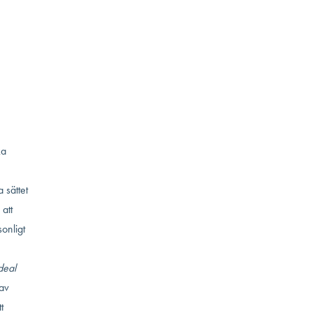
n går
sin
kligen
–
ka
 sättet
att
onligt
deal
 av
t