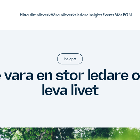
Hitta ditt nätverk
Våra nätverksledare
Insights
Events
Möt EGN
Insights
vara en stor ledare o
leva livet