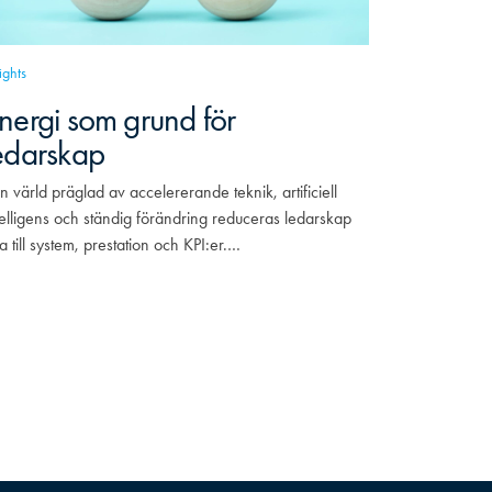
ights
nergi som grund för
edarskap
en värld präglad av accelererande teknik, artificiell
telligens och ständig förändring reduceras ledarskap
ta till system, prestation och KPI:er.…