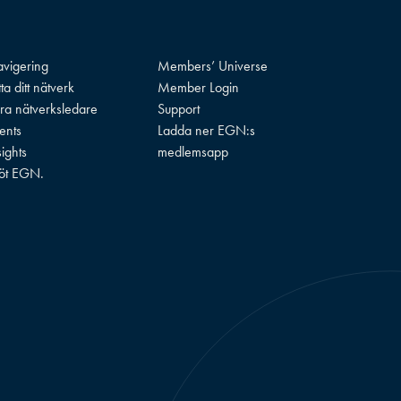
vigering
Members’ Universe
tta ditt nätverk
Member Login
ra nätverksledare
Support
ents
Ladda ner EGN:s
sights
medlemsapp
öt EGN.