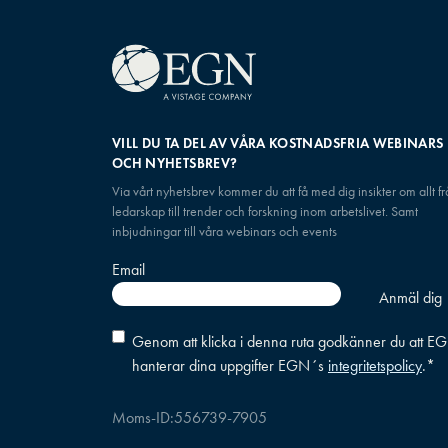
VILL DU TA DEL AV VÅRA KOSTNADSFRIA WEBINARS
OCH NYHETSBREV?
Via vårt nyhetsbrev kommer du att få med dig insikter om allt f
ledarskap till trender och forskning inom arbetslivet. Samt
inbjudningar till våra webinars och events
Email
Consent
*
Genom att klicka i denna ruta godkänner du att E
hanterar dina uppgifter EGN´s
integritetspolicy
.
*
Moms-ID:
556739-7905