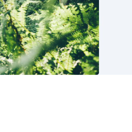
eckan
r han