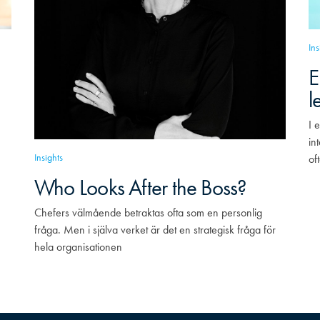
Ins
E
l
I 
in
Insights
of
Who Looks After the Boss?
Chefers välmående betraktas ofta som en personlig
fråga. Men i själva verket är det en strategisk fråga för
hela organisationen