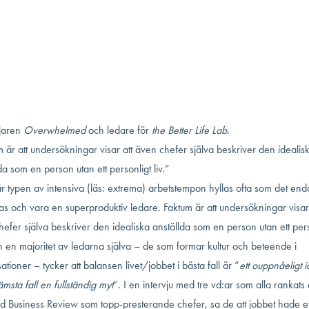
aft en kollaps. Det sägs att Apples Tim Cook börjar läsa mejl innan sole
 att miljardären Mark Cuban valde att arbeta fram till klockan 02 under
a samt hoppa över semester under sju års tid fram till att han lanserade 
verksamhet. Men måste man offra stora delar av sitt privatliv om man ver
ckas i karriären?
gan ställer sig Brigid Schulte, journalist och författare till
New York Times
ljaren
Overwhelmed
och ledare för
the Better Life Lab
.
 är att undersökningar visar att även chefer själva beskriver den idealis
da som en person utan ett personligt liv.”
 typen av intensiva (läs: extrema) arbetstempon hyllas ofta som det enda
kas och vara en superproduktiv ledare. Faktum är att undersökningar visar 
efer själva beskriver den idealiska anställda som en person utan ett pers
h en majoritet av ledarna själva – de som formar kultur och beteende i
ationer – tycker att balansen livet/jobbet i bästa fall är ”
ett ouppnåeligt i
ämsta fall en fullständig myt
”. I en intervju med tre vd:ar som alla rankats
d Business Review som topp-presterande chefer, sa de att jobbet hade et