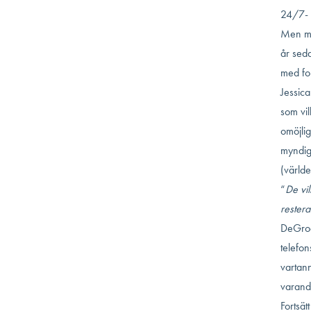
24/7- f
Men må
år seda
med fok
Jessic
som vil
omöjli
myndig
(världe
“
De vil
restera
DeGroo
telefo
vartan
varandr
Fortsätt