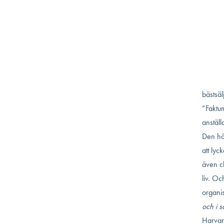
också h
upp och
veckorn
första 
vill ly
Den frå
bästsä
”Faktum
anställ
Den här
att lyc
även ch
liv. Oc
organis
och i s
Harvar