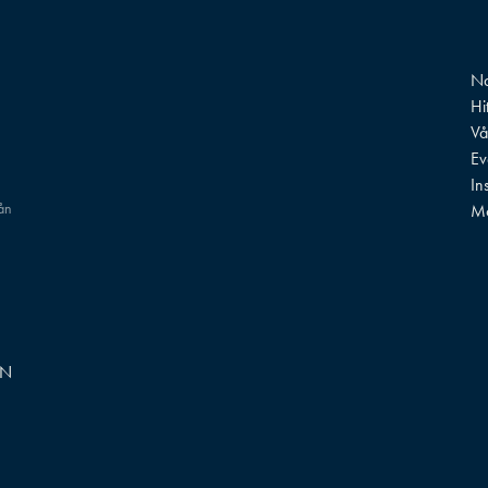
Na
Hi
Vå
Ev
In
rån
M
GN