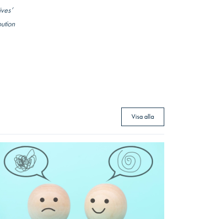
ives’
ution
Visa alla