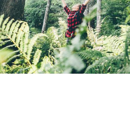
Du kan både vara en stor ledare och ha …
rad: oktober 9, 2020
åste man offra allt?
och space x vd:n Elon musk tweetar att ”ingen som arbetar 40 timmar i v
ändrat världen”. Han sover minimalt och träffar knappt sina barn. Så ha