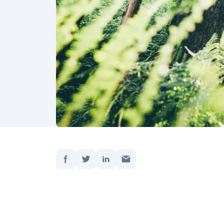
Dela:
Hem
/
Uppdate
M
Tesla 
har för