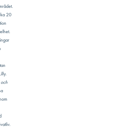
mrådet.
rka 20
tion
elhet.
ingar
n
tan
lly.
b och
sa
enom
d
vatliv.