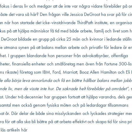
okus i deras liv och medgav att de inte var några vidare förebilder på o
ste det vara så här? Den frågan ville Jessica DeGroot ha svar på för ci
n när hon startade det icke-vinstdrivande ThirdPath institute, en organisa
us på att hjälpa människor få tid med både arbete, familj och livet som h
a DeGroot bildade en grupp på cirka 25 män och kvinnor i ledande ställn
le utmana synen på att balans mellan arbete och privatliv för ledare är e
ghet. I gruppen blandande hon personer från advokatbyråer, offentliga
heter, finansiella enheter och småföretag men även från Fortune 500-lis
ns rikaste) företag som IBM, Ford, Marriott, Booz Allen Hamilton och Eli Li
le alla börja leva annorlunda och få en bättre hållbar balans mellan job
nde liv, men de visste inte hur. De saknade helt förebilder på området”
, 
t. Under två decennier har gruppen fortsatt att hjälpa varandra, dels g
nsamtal men också genom fysiska möten och på ledardagar tillsammans
nat år. Där delar de både sina misslyckanden och lyckades strategier me
a för att alla ska bli bättre på att arbeta effektivt och skapa tid för sina pri
 läs artikeln här