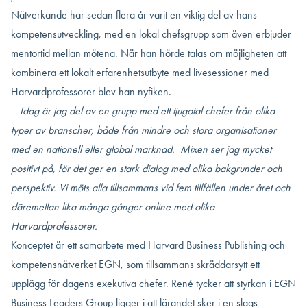
Nätverkande har sedan flera år varit en viktig del av hans
kompetensutveckling, med en lokal chefsgrupp som även erbjuder
mentortid mellan mötena. När han hörde talas om möjligheten att
kombinera ett lokalt erfarenhetsutbyte med livesessioner med
Harvardprofessorer blev han nyfiken.
–
Idag är jag del av en grupp med ett tjugotal chefer från olika
typer av branscher, både från mindre och stora organisationer
med en nationell eller global marknad. Mixen ser jag mycket
positivt på, för det ger en stark dialog med olika bakgrunder och
perspektiv.
Vi möts alla tillsammans vid fem tillfällen under året och
däremellan lika många gånger online med olika
Harvardprofessorer.
Konceptet är ett samarbete med Harvard Business Publishing och
kompetensnätverket EGN, som tillsammans skräddarsytt ett
upplägg för dagens exekutiva chefer. René tycker att styrkan i
EGN
Business Leaders Group
ligger i att lärandet sker i en slags