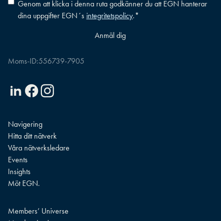
Consent
*
Genom att klicka i denna ruta godkänner du att EGN hanterar
dina uppgifter EGN´s
integritetspolicy
.
*
Moms-ID:
556739-7905
Linkedin
Facebook
Instagram
Navigering
Hitta ditt nätverk
Våra nätverksledare
Events
Insights
Möt EGN.
Members’ Universe