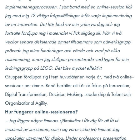
implementeringsprocessen. I samband med en online-session fick
jag med mig 12 viktiga frågeställningar inför varje implementering
av en innovation. Det här beskrev min yrkesvardag och jag
fortsatte fördjupa mig i materialet vi fick tillgång till. När vi två
veckor senare diskuterade ämnet tillsammans som nätverksgrupp
prövade jag mina funderingar och vände och vred på olika
resonemang, innan jag slutligen presenterade verktygen för min
ledningsgrupp på LEGO. Det blev mycket effektivt.
Gruppen fördjupar sig i fem huvudämnen varje år, med två online-
sessioner per ämne. René berättar att i år är fokus på Innovation,
Digital Transformation, Decision Making, Leadership & Talent och
Organizational Agility.
Hur fungerar online-sessionerna?
– Jag lägger några timmars självstudier i förväg för att få ut
maximalt av sessionen, som i sig varar cirka två timmar. Jag
uppskattar utrymmet för dialog.
Under professorns presentation