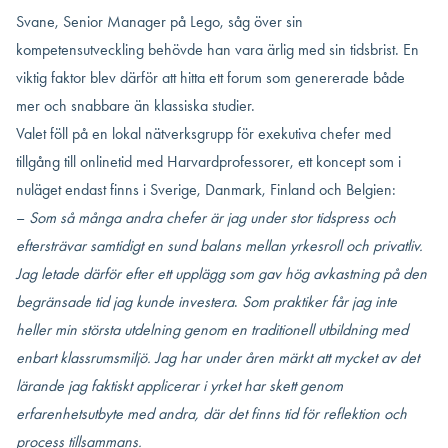
Svane, Senior Manager på Lego, såg över sin
kompetensutveckling behövde han vara ärlig med sin tidsbrist. En
viktig faktor blev därför att hitta ett forum som genererade både
mer och snabbare än klassiska studier.
Valet föll på en lokal nätverksgrupp för exekutiva chefer med
tillgång till onlinetid med Harvardprofessorer, ett koncept som i
nuläget endast finns i Sverige, Danmark, Finland och Belgien:
–
Som så många andra chefer är jag under stor tidspress och
eftersträvar samtidigt en sund balans mellan yrkesroll och privatliv.
Jag letade därför efter ett upplägg som gav hög avkastning på den
begränsade tid jag
kunde investera
.
Som praktiker får jag inte
heller min största utdelning genom en traditionell utbildning med
enbart klassrumsmiljö. Jag har under åren märkt att mycket av det
lärande jag faktiskt applicerar i yrket har skett genom
erfarenhetsutbyte med andra, där det finns tid för reflektion och
process tillsammans.