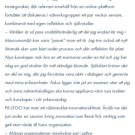
trestegsraket, där relevant innehåll från en online-plattform
fortsätter att diskuteras i nätverksgruppen ett par veckor senare,
kombinerat med egen reflektion och självstudier.
–
Världen är så pass snabbföränderlig att det jag endast lär mig i
klassrumsmiljö kan vara “passé” inom ett år. Jag tror också att nytt
lärande sker som bäst under process och där reflektion får plats.
Nya kunskaper mår bra av att marineras under en tid och jag har
idag en god struktur för mitt ständiga lärande. Självklart kräver det
en del av mig, där jag förväntas vara aktiv i dialogen och generös
med mina erfarenheter. Fokus ligger inte på en examen utan att jag
och mina nätverkskollegor ska kunna applicera våra nya insikter
och kunskaper i vår yrkesvardag.
På LEGO har man ett välutvecklat innovationsklimat. Ändå var det
just under en session kring
innovation
som René fick verktyg som
gett stort värde till hans organisation.
–
Många organisationer misslyckas just i själva