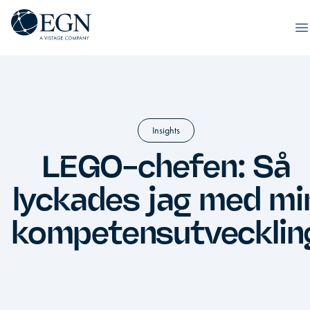
Hoppa till innehåll
Executives' Global Network
O
Insights
LEGO-chefen: Så
lyckades jag med mi
kompetensutvecklin