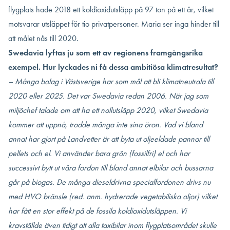
flygplats hade 2018 ett koldioxidutsläpp på 97 ton på ett år, vilket
motsvarar utsläppet för tio privatpersoner. Maria ser inga hinder till
att målet nås till 2020.
Swedavia lyftas ju som ett av regionens framgångsrika
exempel. Hur lyckades ni få dessa ambitiösa klimatresultat?
– Många bolag i Västsverige har som mål att bli klimatneutrala till
2020 eller 2025. Det var Swedavia redan 2006. När jag som
miljöchef talade om att ha ett nollutsläpp 2020, vilket Swedavia
kommer att uppnå, trodde många inte sina öron. Vad vi bland
annat har gjort på Landvetter är att byta ut oljeeldade pannor till
pellets och el. Vi använder bara grön (fossilfri) el och har
successivt bytt ut våra fordon till bland annat elbilar och bussarna
går på biogas. De många dieseldrivna specialfordonen drivs nu
med HVO bränsle (red. anm. hydrerade vegetabiliska oljor) vilket
har fått en stor effekt på de fossila koldioxidutsläppen. Vi
kravställde även tidigt att alla taxibilar inom flygplatsområdet skulle