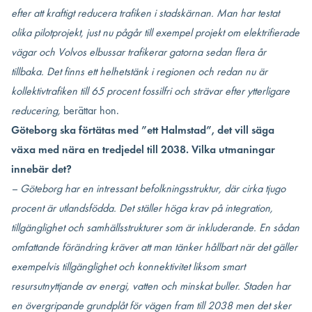
efter att kraftigt reducera trafiken i stadskärnan. Man har testat
olika pilotprojekt, just nu pågår till exempel projekt om elektrifierade
vägar och Volvos elbussar trafikerar gatorna sedan flera år
tillbaka. Det finns ett helhetstänk i regionen och redan nu är
kollektivtrafiken till 65 procent fossilfri och strävar efter ytterligare
reducering,
berättar hon.
Göteborg ska förtätas med ”ett Halmstad”, det vill säga
växa med nära en tredjedel till 2038. Vilka utmaningar
innebär det?
– Göteborg har en intressant befolkningsstruktur, där cirka tjugo
procent är utlandsfödda. Det ställer höga krav på integration,
tillgänglighet och samhällsstrukturer som är inkluderande. En sådan
omfattande förändring kräver att man tänker hållbart när det gäller
exempelvis tillgänglighet och konnektivitet liksom smart
resursutnyttjande av energi, vatten och minskat buller. Staden har
en övergripande grundplåt för vägen fram till 2038 men det sker