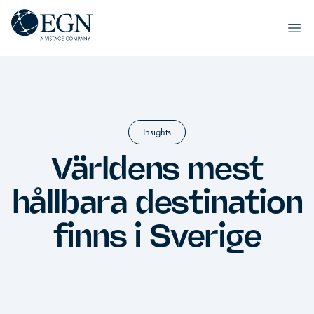
Hoppa till innehåll
Executives' Global Network
Ope
Insights
Världens mest
hållbara destination
finns i Sverige