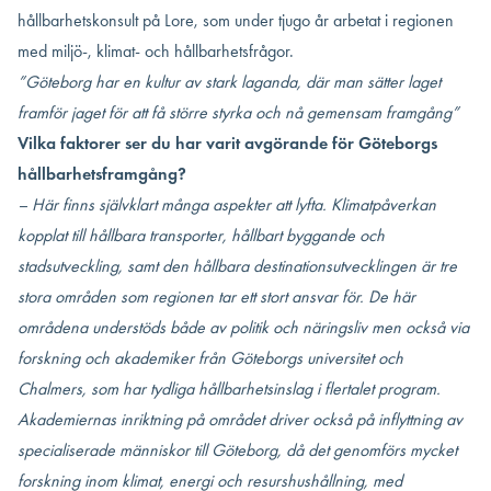
hållbarhetskonsult på Lore, som under tjugo år arbetat i regionen
med miljö-, klimat- och hållbarhetsfrågor.
”Göteborg har en kultur av stark laganda, där man sätter laget
framför jaget för att få större styrka och nå gemensam framgång”
Vilka faktorer ser du har varit avgörande för Göteborgs
hållbarhetsframgång?
– Här finns självklart många aspekter att lyfta.
Klimatpåverkan
kopplat till hållbara transporter, hållbart byggande och
stadsutveckling, samt den hållbara destinationsutvecklingen är tre
stora områden som regionen tar ett stort ansvar för. De här
områdena understöds både av politik och näringsliv men också via
forskning och akademiker från Göteborgs universitet och
Chalmers, som har tydliga hållbarhetsinslag i flertalet program.
Akademiernas inriktning på området driver också på inflyttning av
specialiserade människor till Göteborg, då det genomförs mycket
forskning inom klimat, energi och resurshushållning, med