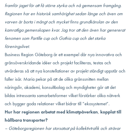
framför jaget för att få större styrka och nå gemensam framgång.
Regionen har en historisk samhörighet sedan länge och även om
varven är borta i mångt och mycket finns grundkänslan av den
kamratliga gemenskapen kvar. Jag tror att den även har genererat
fenomen som Partille cup och Gothia cup och det starka
föreningslivet.
Business Region Göteborg är ett exempel där nya innovativa och
gränsöverskridande idéer och projekt faciliteras, testas och
utvärderas så att nya konstellationer av projekt ständigt uppstår och
faller isär. Maria pekar på att de olika gränssnitten mellan
näringsliv, akademi, konsultbolag och myndigheter gör att det
bildas intressanta samarbetsformer vilket förstärker olika nätverk
och bygger goda relationer vilket bidrar till ”ekosystemet”.
Hur har regionen arbetat med
klimatpåverkan
,
kopplat till
hållbara transporter?
– Göteborgsregionen har storsatsat på kollektivtrafik och strävar