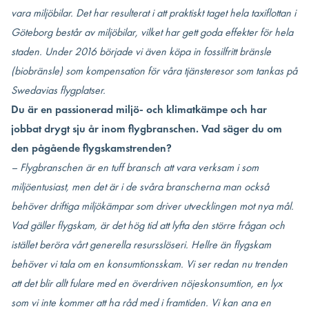
vara miljöbilar. Det har resulterat i att praktiskt taget hela taxiflottan i
Göteborg består av miljöbilar, vilket har gett goda effekter för hela
staden. Under 2016 började vi även köpa in fossilfritt bränsle
(biobränsle) som kompensation för våra tjänsteresor som tankas på
Swedavias flygplatser.
Du är en passionerad miljö- och klimatkämpe och har
jobbat drygt sju år inom flygbranschen. Vad säger du om
den pågående flygskamstrenden?
– Flygbranschen är en tuff bransch att vara verksam i som
miljöentusiast, men det är i de svåra branscherna man också
behöver driftiga miljökämpar som driver utvecklingen mot nya mål.
Vad gäller flygskam, är det hög tid att lyfta den större frågan och
istället beröra vårt generella resursslöseri. Hellre än flygskam
behöver vi tala om en konsumtionsskam. Vi ser redan nu trenden
att det blir allt fulare med en överdriven nöjeskonsumtion, en lyx
som vi inte kommer att ha råd med i framtiden. Vi kan ana en