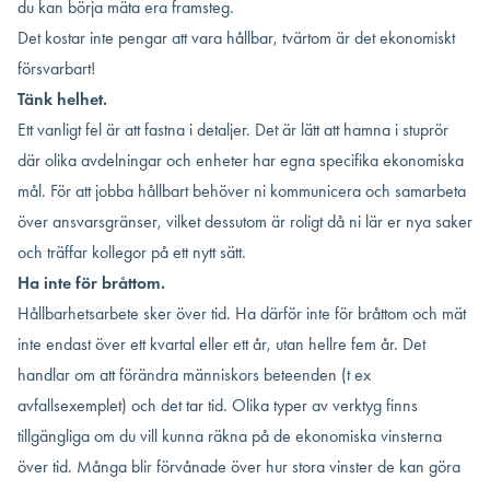
du kan börja mäta era framsteg.
Det kostar inte pengar att vara hållbar, tvärtom är det ekonomiskt
försvarbart!
Tänk helhet.
Ett vanligt fel är att fastna i detaljer. Det är lätt att hamna i stuprör
där olika avdelningar och enheter har egna specifika ekonomiska
mål. För att jobba hållbart behöver ni kommunicera och samarbeta
över ansvarsgränser, vilket dessutom är roligt då ni lär er nya saker
och träffar kollegor på ett nytt sätt.
Ha inte för bråttom.
Hållbarhetsarbete sker över tid. Ha
därför inte för bråttom och mät
inte endast över ett kvartal eller ett år, utan hellre fem år. Det
handlar om att förändra människors beteenden (t ex
avfallsexemplet) och det tar tid. Olika typer av verktyg finns
tillgängliga om du vill kunna räkna på de ekonomiska vinsterna
över tid. Många blir förvånade över hur stora vinster de kan göra