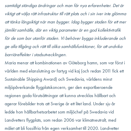
samtidigt ständiga ändringar och man får nya erfarenheter. Det är
viktigt att välja rätt infrastruktur till rätt plats och i sin iver inte glömma
att tänka långsiktigt när man bygger. Idag bygger staden för ett mer
jämlikt samhälle, där en viktig parameter är en god kollektivtrafik
för de som bor utanför staden. Vi behöver bygga inkluderande och
ge alla tillgång och rätt till olika samhällsfunktioner, för att undvika
barriäreffekter i stadsutvecklingen.
Maria menar att kombinationen av Göteborg hamn, som var först i
världen med elanslutning av fartyg vid kaj (och redan 2011 fick ett
Sustainable Shipping Award) och Swedavia, världens minst
miljöpåverkande flygplatskoncern, ger den exportberoende
regionen goda förutsättningar att kunna utvecklas hållbart och
agerar förebilder trots att Sverige är ett litet land. Under sju år
ledde hon hållbarhetsarbetet som miljöchef på Swedavia vid
Landvetters flygplats, som redan 2006 var klimatneutralt, med
målet att bli fossilfria från egen verksamhet till 2020. Landvetter