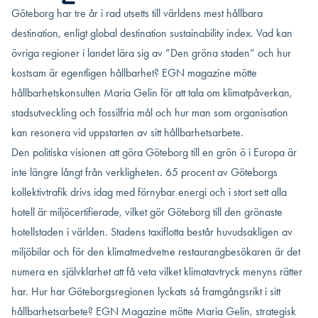
Göteborg har tre år i rad utsetts till världens mest hållbara
destination, enligt global destination sustainability index. Vad kan
övriga regioner i landet lära sig av ”Den gröna staden” och hur
kostsam är egentligen hållbarhet? EGN magazine mötte
hållbarhetskonsulten Maria Gelin för att tala om klimatpåverkan,
stadsutveckling och fossilfria mål och hur man som organisation
kan resonera vid uppstarten av sitt hållbarhetsarbete.
Den politiska visionen att göra Göteborg till en grön ö i Europa är
inte längre långt från verkligheten. 65 procent av Göteborgs
kollektivtrafik drivs idag med förnybar energi och i stort sett alla
hotell är miljöcertifierade, vilket gör Göteborg till den grönaste
hotellstaden i världen. Stadens taxiflotta består huvudsakligen av
miljöbilar och för den klimatmedvetne restaurangbesökaren är det
numera en självklarhet att få veta vilket klimatavtryck menyns rätter
har. Hur har Göteborgsregionen lyckats så framgångsrikt i sitt
hållbarhetsarbete? EGN Magazine mötte Maria Gelin, strategisk