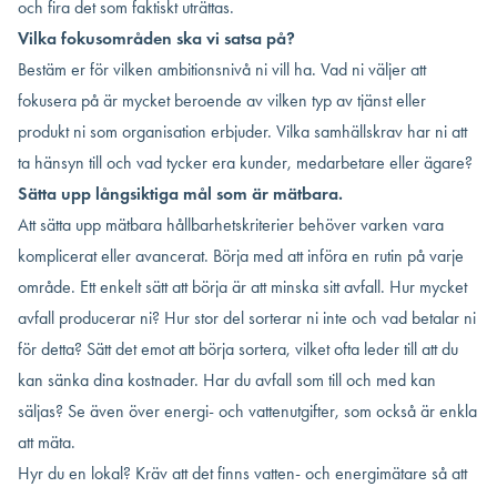
och fira det som faktiskt uträttas.
Vilka fokusområden ska vi satsa på?
Bestäm er för vilken ambitionsnivå ni vill ha. Vad ni väljer att
fokusera på är mycket beroende av vilken typ av tjänst eller
produkt ni som organisation erbjuder. Vilka samhällskrav har ni att
ta hänsyn till och vad tycker era kunder, medarbetare eller ägare?
Sätta upp långsiktiga mål som är mätbara.
Att sätta upp mätbara hållbarhetskriterier behöver varken vara
komplicerat eller avancerat. Börja med att införa en rutin på varje
område. Ett enkelt sätt att börja är att minska sitt avfall. Hur mycket
avfall producerar ni? Hur stor del sorterar ni inte och vad betalar ni
för detta? Sätt det emot att börja sortera, vilket ofta leder till att du
kan sänka dina kostnader. Har du avfall som till och med kan
säljas? Se även över energi- och vattenutgifter, som också är enkla
att mäta.
Hyr du en lokal? Kräv att det finns vatten- och energimätare så att