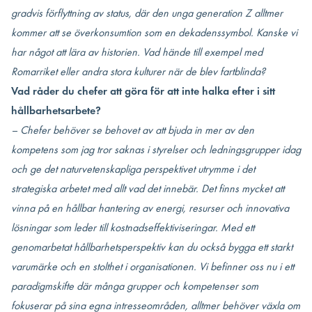
gradvis förflyttning av status, där den unga generation Z alltmer
kommer att se överkonsumtion som en dekadenssymbol. Kanske vi
har något att lära av historien. Vad hände till exempel med
Romarriket eller andra stora kulturer när de blev fartblinda?
Vad råder du chefer att göra för att inte halka efter i sitt
hållbarhetsarbete?
– Chefer behöver se behovet av att bjuda in mer av den
kompetens som jag tror saknas i styrelser och ledningsgrupper idag
och ge det naturvetenskapliga perspektivet utrymme i det
strategiska arbetet med allt vad det innebär. Det finns mycket att
vinna på en hållbar hantering av energi, resurser och innovativa
lösningar som leder till kostnadseffektiviseringar. Med ett
genomarbetat hållbarhetsperspektiv kan du också bygga ett starkt
varumärke och en stolthet i organisationen. Vi befinner oss nu i ett
paradigmskifte där många grupper och kompetenser som
fokuserar på sina egna intresseområden, alltmer behöver växla om