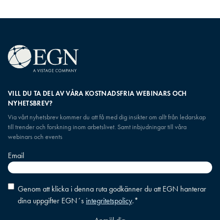
VILL DU TA DEL AV VÅRA KOSTNADSFRIA WEBINARS OCH
NYHETSBREV?
Via vårt nyhetsbrev kommer du att få med dig insikter om allt från ledarskap
till trender och forskning inom arbetslivet. Samt inbjudningar till våra
webinars och events
Email
Consent
*
Genom att klicka i denna ruta godkänner du att EGN hanterar
dina uppgifter EGN´s
integritetspolicy
.
*