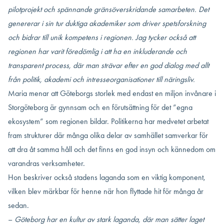
pilotprojekt och spännande gränsöverskridande samarbeten. Det
genererar i sin tur duktiga akademiker som driver spetsforskning
och bidrar till unik kompetens i regionen. Jag tycker också att
regionen har varit föredömlig i att ha en inkluderande och
transparent process, där man strävar efter en god dialog med allt
från politik, akademi och intresseorganisationer till näringsliv.
Maria menar att Göteborgs storlek med endast en miljon invånare i
Storgöteborg är gynnsam och en förutsättning för det ”egna
ekosystem” som regionen bildar. Politikerna har medvetet arbetat
fram strukturer där många olika delar av samhället samverkar för
att dra åt samma håll och det finns en god insyn och kännedom om
varandras verksamheter.
Hon beskriver också stadens laganda som en viktig komponent,
vilken blev märkbar för henne när hon flyttade hit för många år
sedan.
–
Göteborg har en kultur av stark laganda, där man sätter laget