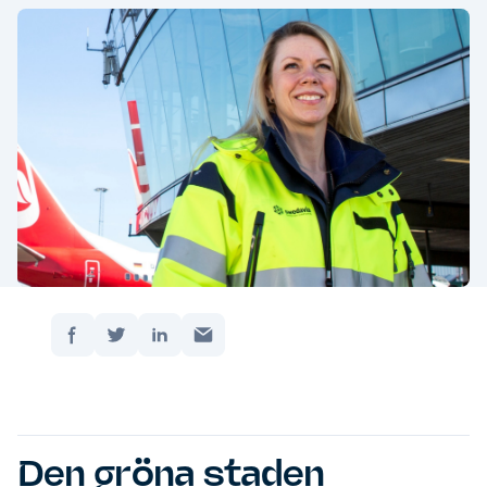
Dela:
Hem
/
Världens mest hållbara destination fin…
Uppdaterad: oktober 9, 2020
Den gröna staden