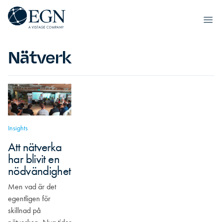
Hoppa till innehåll
Executives' Global Network
Ope
Nätverk
Insights
Att nätverka
har blivit en
nödvändighet
Men vad är det
egentligen för
skillnad på