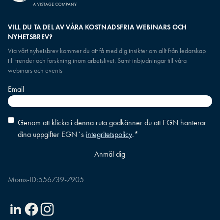
VILL DU TA DEL AV VÅRA KOSTNADSFRIA WEBINARS OCH
NYHETSBREV?
Via vårt nyhetsbrev kommer du att få med dig insikter om allt från ledarskap
till trender och forskning inom arbetslivet. Samt inbjudningar till våra
webinars och events
Email
Consent
*
Genom att klicka i denna ruta godkänner du att EGN hanterar
dina uppgifter EGN´s
integritetspolicy
.
*
Moms-ID:
556739-7905
Linkedin
Facebook
Instagram