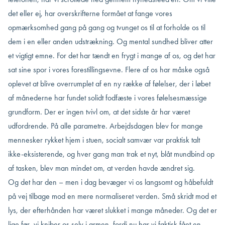
det eller ej, har overskrifterne formået at fange vores
opmærksomhed gang på gang og tvunget os til at forholde os til
dem i en eller anden udstrækning. Og mental sundhed bliver atter
et vigtigt emne. For det har tændt en frygt i mange af os, og det har
sat sine spor i vores forestillingsevne. Flere af os har måske også
oplevet at blive overrumplet af en ny række af følelser, der i løbet
af månederne har fundet solidt fodfæste i vores følelsesmæssige
grundform. Der er ingen tvivl om, at det sidste år har været
udfordrende. På alle parametre. Arbejdsdagen blev for mange
mennesker rykket hjem i stuen, socialt samvær var praktisk talt
ikke-eksisterende, og hver gang man trak et nyt, blåt mundbind op
af tasken, blev man mindet om, at verden havde ændret sig.
Og det har den – men i dag bevæger vi os langsomt og håbefuldt
på vej tilbage mod en mere normaliseret verden. Små skridt mod et
lys, der efterhånden har været slukket i mange måneder. Og det er
lige før, vi kniber os selv i armen, fordi nu har vi faktisk fået en