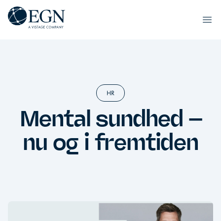
Spring til indhold
Executives' Global Network
Ope
HR
Mental sundhed –
nu og i fremtiden