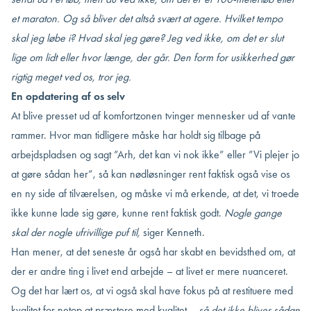
et maraton. Og så bliver det altså svært at agere. Hvilket tempo
skal jeg løbe i? Hvad skal jeg gøre? Jeg ved ikke, om det er slut
lige om lidt eller hvor længe, der går. Den form for usikkerhed gør
rigtig meget ved os, tror jeg.
En opdatering af os selv
At blive presset ud af komfortzonen tvinger mennesker ud af vante
rammer. Hvor man tidligere måske har holdt sig tilbage på
arbejdspladsen og sagt ”Arh, det kan vi nok ikke” eller ”Vi plejer jo
at gøre sådan her”, så kan nødløsninger rent faktisk også vise os
en ny side af tilværelsen, og måske vi må erkende, at det, vi troede
ikke kunne lade sig gøre, kunne rent faktisk godt.
Nogle gange
skal der nogle ufrivillige puf til,
siger Kenneth.
Han mener, at det seneste år også har skabt en bevidsthed om, at
der er andre ting i livet end arbejde – at livet er mere nuanceret.
Og det har lært os, at vi også skal have fokus på at restituere med
kvalitet for netop at præstere med kvalitet –
så det ikke bliver sådan