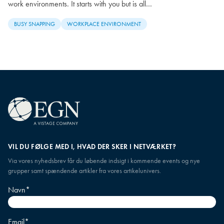
work environments. It starts with you but is all…
BUSY SNAPPING
WORKPLACE ENVIRONMENT
VIL DU FØLGE MED I, HVAD DER SKER I NETVÆRKET?
Via vores nyhedsbrev får du løbende indsigt i kommende events og nye
grupper samt spændende artikler fra vores artikelunivers.
Navn
*
Email
*