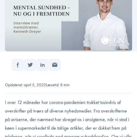
Del:
Forside
/
Mental sundhed – nu og i fremtiden
Opdateret: april 5, 2023
Læsetid: 8 min
I over 12 måneder har corona-pandemien trukket tusindvis af
overskrifter på tværs af diverse nyhedsmedier. Fra overskrifterne
på aviserne, der nærmest har skreget os i ansigterne, når vi stod i
køen i supermarkedet til de talrige artikler, der er dukket frem på
telefonen, når vi scrollede ned gennem nyhedsfeed’en. Om vi ville