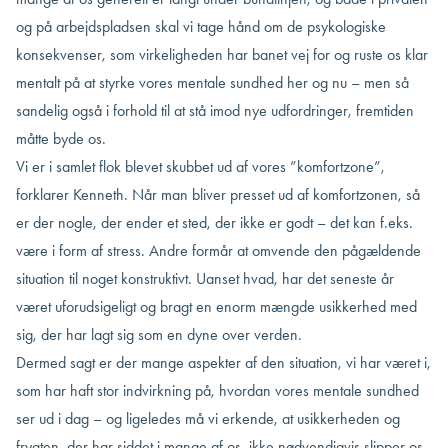
og på arbejdspladsen skal vi tage hånd om de psykologiske
konsekvenser, som virkeligheden har banet vej for og ruste os klar
mentalt på at styrke vores mentale sundhed her og nu – men så
sandelig også i forhold til at stå imod nye udfordringer, fremtiden
måtte byde os.
Vi er i samlet flok blevet skubbet ud af vores ”komfortzone”,
forklarer Kenneth. Når man bliver presset ud af komfortzonen, så
er der nogle, der ender et sted, der ikke er godt – det kan f.eks.
være i form af stress. Andre formår at omvende den pågældende
situation til noget konstruktivt. Uanset hvad, har det seneste år
været uforudsigeligt og bragt en enorm mængde usikkerhed med
sig, der har lagt sig som en dyne over verden.
Dermed sagt er der mange aspekter af den situation, vi har været i,
som har haft stor indvirkning på, hvordan vores mentale
sundhed
ser ud
i dag – og ligeledes
må vi erkende
, at usikkerheden og
frygten, der har siddet i mange af os, ikke nødvendigvis slipper os