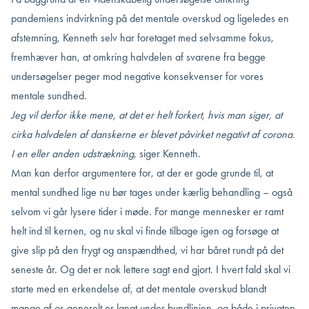
pandemiens indvirkning på det mentale overskud og ligeledes en
afstemning, Kenneth selv har foretaget med selvsamme fokus,
fremhæver han, at omkring halvdelen af svarene fra begge
undersøgelser peger mod negative konsekvenser for vores
mentale sundhed.
Jeg vil derfor ikke mene, at det er helt forkert, hvis man siger, at
cirka halvdelen af danskerne er blevet påvirket negativt af corona
.
I en eller anden udstrækning
,
siger Kenneth.
Man kan derfor argumentere for, at der er gode grunde til, at
mental sundhed lige nu bør tages under kærlig behandling – også
selvom vi går lysere tider i møde. For mange mennesker er ramt
helt ind til kernen, og nu skal vi finde tilbage igen og forsøge at
give slip på den frygt og anspændthed, vi har båret rundt på det
seneste år. Og det er nok lettere sagt end gjort. I hvert fald skal vi
starte med en erkendelse af, at det mentale overskud blandt
mange af os generelt er langt under bundlinjen, og både i privaten