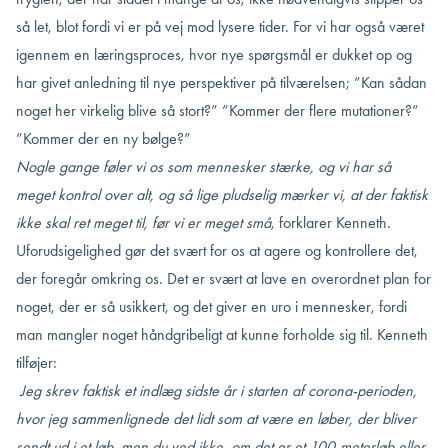
så let, blot
fordi vi er på vej mod lysere tider. For vi har også været
igennem en læringsproces, hvor
nye
spørgsmål er dukket op og
har givet anledning til nye perspektiver på tilværelsen; ”Kan sådan
noget her virkelig blive så stort?” ”Kommer der flere mutationer?”
”Kommer der en ny bølge?”
Nogle gange føler vi os som mennesker stærke, og vi har så
meget kontrol over alt, og så lige pludselig mærker vi, at der faktisk
ikke skal ret meget til, før vi er meget små
, forklarer Kenneth.
Uforudsigelighed gør det svært for os at agere og kontrollere det,
der foregår omkring os. Det er svært at lave en overordnet plan for
noget, der er så usikkert, og det giver en uro i mennesker, fordi
man mangler noget håndgribeligt at kunne forholde sig til. Kenneth
tilføjer:
Jeg skrev faktisk et indlæg sidste år i starten af corona-perioden,
hvor jeg sammenlignede det lidt som at være en løber, der bliver
sendt ud i et løb, men du ved ikke, om det er et 100-meterløb eller