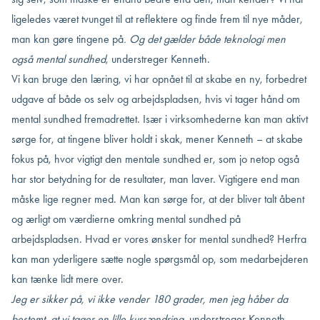
ligeledes været tvunget til at reflektere og finde frem til nye måder,
man kan gøre tingene på
. Og det gælder både teknologi men
også mental sundhed
, understreger Kenneth.
Vi kan bruge den læring, vi har opnået til at skabe en ny, forbedret
udgave af både os selv og arbejdspladsen, hvis vi tager hånd om
mental sundhed fremadrettet. Især i virksomhederne kan man aktivt
sørge for, at tingene bliver holdt i skak, mener Kenneth – at skabe
fokus på, hvor vigtigt den mentale sundhed er, som jo netop også
har stor betydning for de resultater, man laver. Vigtigere end man
måske lige regner med. Man kan sørge for, at der bliver talt åbent
og ærligt om værdierne omkring mental sundhed på
arbejdspladsen. Hvad er vores ønsker for mental sundhed? Herfra
kan man yderligere sætte nogle spørgsmål op, som medarbejderen
kan tænke lidt mere over.
Jeg er sikker på, vi ikke vender 180 grader, men jeg håber da
bestemt, at vi tager en lille kursændring
, understreger Kenneth.