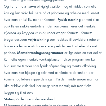
Og her er f.eks.
søvn
et vigtigt værktøj – og et middel, som alle
kan og bør aktivt fokusere på at prioritere og arbejde med uanset,
hvor man er i sit liv, mener Kenneth.
Fysisk træning
er med til at
udskille en række endorfiner, der komplementerer det mentale.
Hjernen og kroppen er jo ét,
understreger Kenneth. Kenneth
bruger desuden
vejrtrækning
som redskab til bevidst at skabe en
balance eller ro – at distancere sig selv fra en travl eller stresset
periode.
Mentaltræningsprogrammer
er ligeledes en stor del af
Kenneths egen mentale værktøjskasse – disse programmer kan
bl.a. rumme temaer som fysisk afspænding og mental afkobling,
hvor man kan hjælpe sig selv med at håndtere de tanker, der
kommer og lettere slippe dem igen. På den måde sørger man for
ikke at blive viklet ind i for meget rent mentalt, når man f.eks.
lægger sig til at sove.
Status på det mentale overskud
På baggrund af en videnskabelig undersøgelse omkring