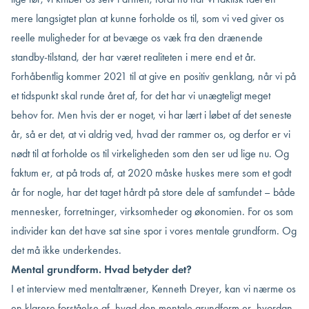
mere langsigtet plan at kunne forholde os til, som vi ved giver os
reelle muligheder for at bevæge os væk fra den drænende
standby-tilstand, der har været realiteten i mere end et år.
Forhåbentlig kommer 2021 til at give en positiv genklang, når vi på
et tidspunkt skal runde året af, for det har vi unægteligt meget
behov for. Men hvis der er noget, vi har lært i løbet af det seneste
år, så er det, at vi aldrig ved, hvad der rammer os, og derfor er vi
nødt til at forholde os til virkeligheden som den ser ud lige nu. Og
faktum er, at på trods af, at 2020 måske huskes mere som et godt
år for nogle, har det taget hårdt på store dele af samfundet – både
mennesker, forretninger, virksomheder og økonomien. For os som
individer kan det have sat sine spor i vores mentale grundform. Og
det må ikke underkendes.
Mental grundform. Hvad betyder det?
I et interview med mentaltræner, Kenneth Dreyer, kan vi nærme os
en klarere forståelse af, hvad den mentale grundform er, hvordan