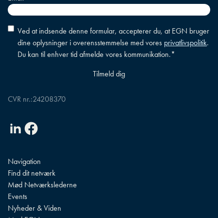
Accepter
Ved at indsende denne formular, accepterer du, at EGN bruger
betingelser
*
dine oplysninger i overensstemmelse med vores
privatlivspolitik
.
Du kan til enhver tid afmelde vores kommunikation.
*
CVR nr.:
24208370
Linkedin
Facebook
Navigation
Find dit netværk
Mød Netværkslederne
Events
Nyheder & Viden