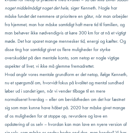
noget middelmådigt noget det hele,
siger Kenneth. Nogle har
måske fundet det nemmere at prioritere en gåtur, når man arbejder
fra hjemmet, man har måske samtidigt haft mere tid til familien, og
man behøver ikke nødvendigvis at køre 300 km for at nå et vigtigt
møde. Det har sparet mange mennesker tid, energi og kæfter. Og
disse ting har samtidigt givet os flere muligheder for styrke
overskuddet på den mentale konto, som netop er nogle vigtige
aspekter af livet, vi ikke må glemme fremadrettet.
Hvad angår vores mentale grundform er det netop, ifølge Kenneth,
nu et spørgsmål om, hvorvidt fokus på kvalitet og mental sundhed
løber ud i sandet igen, når vi vender tilbage til en mere
normaliseret hverdag – eller om bevidstheden om det har fæstnet
sig som man kunne have håbet på. 2020 har måske givet mange
af os muligheden for at stoppe op, revurdere og lave en
opdatering af os selv – hvordan kan man lave en nyere version af
sig selv, som måske er endnu bedre end den, man kender? Vi har