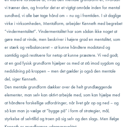
vi træner den, og hvorfor det er et vigtigt område inden for mental
sundhed, vi alle bør tage hånd om – nu og i fremtiden. I sit daglige
virke i virksomheden, Mentalform, arbejder Kenneth med begrebet
”vindermentalitet”. Vindermentalitet har som sådan ikke noget at
gøre med at vinde, men beskriver i højere grad en mentalitet, som
er stærk og velbalanceret – at kunne håndtere modstand og
samtidig også restituere for netop at kunne præstere. Vi ved godt,
at en god fysisk grundform hjælper os med at stå imod sygdom og
nedslidning på kroppen – men det gælder jo også den mentale
del, siger Kenneth.
Den mentale grundform dækker over de helt grundlæggende
elementer, man selv kan aktivt arbejde med, som kan hjælpe med
at håndtere forskellige udfordringer, når livet går op og ned – og
så kan man jo vælge at ”bygge på” i form af strategier, mål,
styrkelse af selvtillid og troen på sig selv og den slags. Men ifølge
Kenneth er grundformen udgangspunktet.