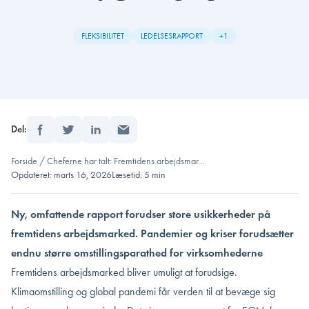
FLEKSIBILITET
LEDELSESRAPPORT
+1
Del:
Forside
/
Cheferne har talt: Fremtidens arbejdsmar…
Opdateret: marts 16, 2026
Læsetid: 5 min
Ny, omfattende rapport forudser store usikkerheder på
fremtidens arbejdsmarked. Pandemier og kriser forudsætter
endnu større omstillingsparathed for virksomhederne
Fremtidens arbejdsmarked bliver umuligt at forudsige.
Klimaomstilling og global pandemi får verden til at bevæge sig