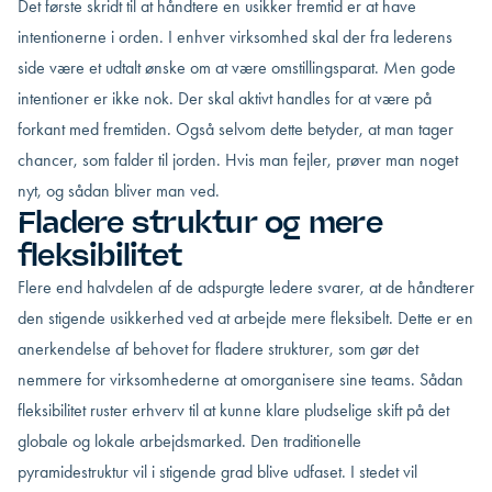
Det første skridt til at håndtere en usikker fremtid er at have
intentionerne i orden. I enhver virksomhed skal der fra lederens
side være et udtalt ønske om at være omstillingsparat. Men gode
intentioner er ikke nok. Der skal aktivt handles for at være på
forkant med fremtiden. Også selvom dette betyder, at man tager
chancer, som falder til jorden. Hvis man fejler, prøver man noget
nyt, og sådan bliver man ved.
Fladere struktur og mere
fleksibilitet
Flere end halvdelen af de adspurgte ledere svarer, at de håndterer
den stigende usikkerhed ved at arbejde mere fleksibelt. Dette er en
anerkendelse af behovet for fladere strukturer, som gør det
nemmere for virksomhederne at omorganisere sine teams. Sådan
fleksibilitet ruster erhverv til at kunne klare pludselige skift på det
globale og lokale arbejdsmarked. Den traditionelle
pyramidestruktur vil i stigende grad blive udfaset. I stedet vil