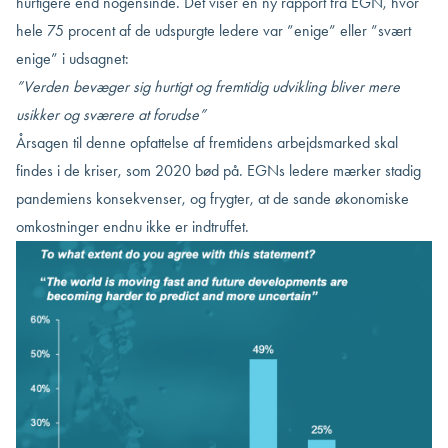
hurtigere end nogensinde. Det viser en ny rapport fra EGN, hvor
hele 75 procent af de udspurgte ledere var ”enige” eller ”svært
enige” i udsagnet:
”Verden bevæger sig hurtigt og fremtidig udvikling bliver mere
usikker og sværere at forudse”
Årsagen til denne opfattelse af fremtidens arbejdsmarked skal
findes i de kriser, som 2020 bød på. EGNs ledere mærker stadig
pandemiens konsekvenser, og frygter, at de sande økonomiske
omkostninger endnu ikke er indtruffet.