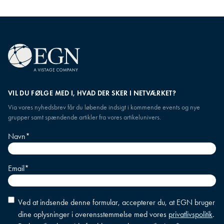
VIL DU FØLGE MED I, HVAD DER SKER I NETVÆRKET?
Via vores nyhedsbrev får du løbende indsigt i kommende events og nye
grupper samt spændende artikler fra vores artikelunivers.
Navn
*
Email
*
Accepter
Ved at indsende denne formular, accepterer du, at EGN bruger
betingelser
*
dine oplysninger i overensstemmelse med vores
privatlivspolitik
.