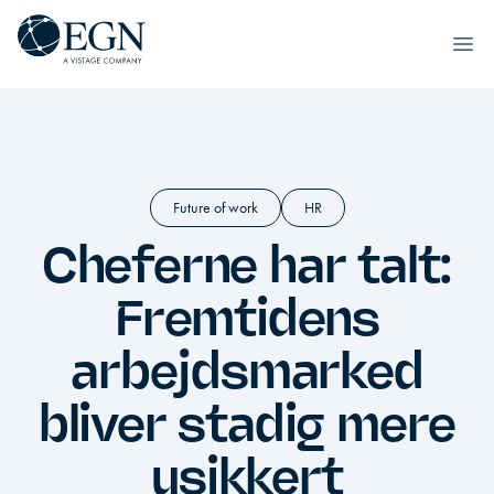
Spring til indhold
Executives' Global Network
Ope
Future of work
HR
Cheferne har talt:
Fremtidens
arbejdsmarked
bliver stadig mere
usikkert