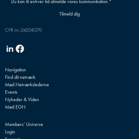
Du kan til enhver tid afmelde vores kommunikation.
*
CVR nr.:
24208370
Linkedin
Facebook
Navigation
Find dit netværk
Mød Netværkslederne
Events
Nyheder & Viden
Mød EGN
Members’ Universe
Login