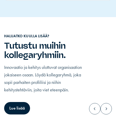
HALUATKO KUULLA LISÄÄ?
Tutustu muihin
kollegaryhmiin.
Innovaatio ja kehitys ulottuvat organisaation
jokaiseen osaan. Löydä kollegaryhmä, joka
sopii parhaiten profiiliisi ja niihin
kehitystehtäviin, joita viet eteenpäin.
Toimitusjohtajat
Ylin johto
Lue lisää
Sinulla on ylin vastuu, ja katseet kohdistuvat
Olet suurten päätöste