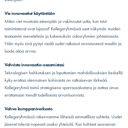
Vie innovaatiot käytäntöön
Miten viet muutosta eteenpäin ja vakiinnutat uutta, kun tutut
toimintatavat ovat lujassa? Kollegaryhmässä saat näkymän muiden
testaamiin menetelmiin ja kokemuksiin sidosryhmien johtamisesta.
Näin myös sinä pystyt viedä uudet ratkaisut onnistuneesti maaliin ja
luoda aitoa arvoa.
Vahvista innovaatio-osaamistasi
Teknologisen hehkutuksen ja loputtomien mahdollisuuksien keskellä
kyky erottaa olennainen kohinasta on ratkaisevan tärkeää.
Kollegaryhmä toimii strategisena sparrausalustana ja auttaa sinua
erottamaan trendit todellisesta arvonluonnista.
Vahva kumppaniverkosto
Kollegaryhmässä rakennamme läheisiä ammatillisia suhteita. Uudet
jäsenet tulevat nopeasti osaksi yhteisöä. Kun kohtaat seuraavan