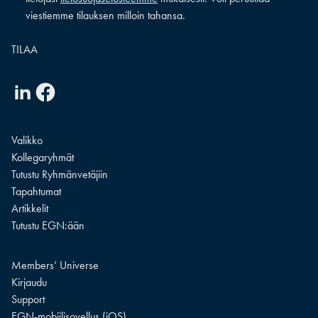
viestiemme tilauksen milloin tahansa.
Linkedin
Facebook
Valikko
Kollegaryhmät
Tutustu Ryhmänvetäjiin
Tapahtumat
Artikkelit
Tutustu EGN:ään
Members’ Universe
Kirjaudu
Support
EGN-mobiilisovellus (iOS)