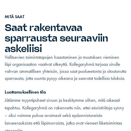
MITÄ SAAT
Saat rakentavaa
sparrausta seuraaviin
askeliisi
Vallitsevien toimintatapojen haastaminen ja muutoksen vieminen
läpi organisaation vaativat sitkeyttä. Kollegaryhmä tarjoaa sinulle
vahvan ammatillisen yhteisön, jossa saat puolueetonta ja sitoutunutta
sparrausta, jotta suunta pysyy oikeana ja saavutat todellisia tuloksia.
Luottamuksellinen tila
Jätämme myyntipuheet sivuun ja keskitymme siihen, mitä oikeasti
tapahtuu. Kollegaryhmä on rakennettu niin, ettei eturistiriitoja synny
– siksi voimme puhua avoimesti sekä epäonnistuneista
lanseerauksista että läpimurroista, jotka ovat vieneet liiketoimintaa
eteenpäin.