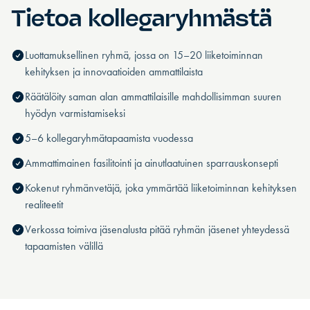
Tietoa kollegaryhmästä
Luottamuksellinen ryhmä, jossa on 15–20 liiketoiminnan
kehityksen ja innovaatioiden ammattilaista
Räätälöity saman alan ammattilaisille mahdollisimman suuren
hyödyn varmistamiseksi
5–6 kollegaryhmätapaamista vuodessa
Ammattimainen fasilitointi ja ainutlaatuinen sparrauskonsepti
Kokenut ryhmänvetäjä, joka ymmärtää liiketoiminnan kehityksen
realiteetit
Verkossa toimiva jäsenalusta pitää ryhmän jäsenet yhteydessä
tapaamisten välillä