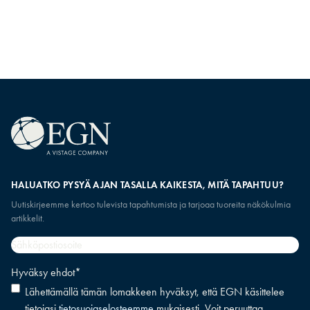
tapaasi johtaa.
ylös, alas ja sivusuun
HALUATKO PYSYÄ AJAN TASALLA KAIKESTA, MITÄ TAPAHTUU?
Uutiskirjeemme kertoo tulevista tapahtumista ja tarjoaa tuoreita näkökulmia
artikkelit.
Sähköpostiosoite
*
Hyväksy ehdot
*
Lähettämällä tämän lomakkeen hyväksyt, että EGN käsittelee
tietojasi
tietosuojaselosteemme
mukaisesti. Voit peruuttaa