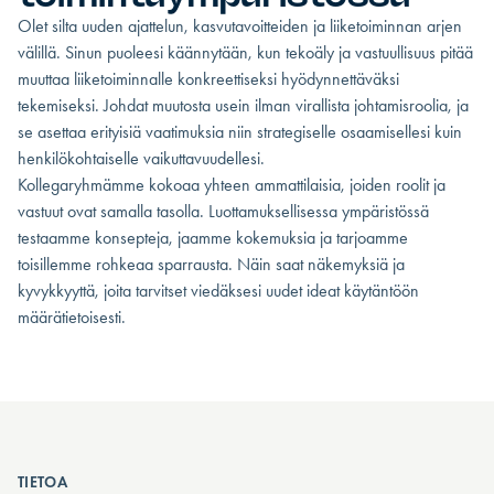
Olet silta uuden ajattelun, kasvutavoitteiden ja liiketoiminnan arjen
välillä. Sinun puoleesi käännytään, kun tekoäly ja vastuullisuus pitää
muuttaa liiketoiminnalle konkreettiseksi hyödynnettäväksi
tekemiseksi. Johdat muutosta usein ilman virallista johtamisroolia, ja
se asettaa erityisiä vaatimuksia niin strategiselle osaamisellesi kuin
henkilökohtaiselle vaikuttavuudellesi.
Kollegaryhmämme kokoaa yhteen ammattilaisia, joiden roolit ja
vastuut ovat samalla tasolla. Luottamuksellisessa ympäristössä
testaamme konsepteja, jaamme kokemuksia ja tarjoamme
toisillemme rohkeaa sparrausta. Näin saat näkemyksiä ja
kyvykkyyttä, joita tarvitset viedäksesi uudet ideat käytäntöön
määrätietoisesti.
TIETOA