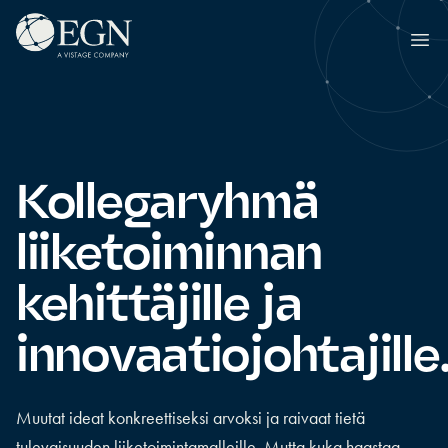
Siirry sisältöön
Executives' Global Network
Ope
Kollegaryhmä
liiketoiminnan
kehittäjille ja
innovaatiojohtajille
Muutat ideat konkreettiseksi arvoksi ja raivaat tietä
tulevaisuuden liiketoimintamalleille. Mutta kuka haastaa