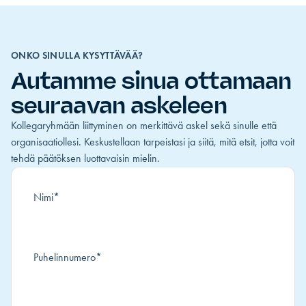
ONKO SINULLA KYSYTTÄVÄÄ?
Autamme sinua ottamaan
seuraavan askeleen
Kollegaryhmään liittyminen on merkittävä askel sekä sinulle että
organisaatiollesi. Keskustellaan tarpeistasi ja siitä, mitä etsit, jotta voit
tehdä päätöksen luottavaisin mielin.
Nimi
*
Puhelinnumero
*